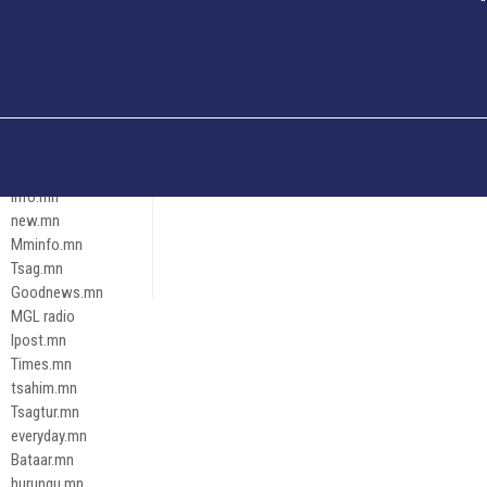
Och.mn
Erdenettoday.mn
Orloo.mn
zox.mn
Emneleg.mn
Эрх зүй
Ontslokh.mn
Assa.mn
info.mn
new.mn
Mminfo.mn
Tsag.mn
Goodnews.mn
MGL radio
Ipost.mn
Times.mn
tsahim.mn
Tsagtur.mn
everyday.mn
Bataar.mn
hurungu.mn