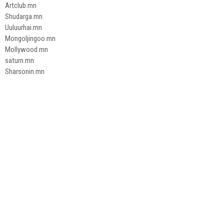
Artclub.mn
Shudarga.mn
Uuluurhai.mn
Mongoljingoo.mn
Mollywood.mn
saturn.mn
Sharsonin.mn