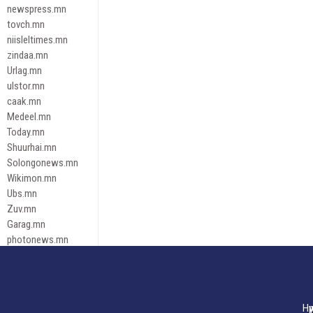
newspress.mn
tovch.mn
niisleltimes.mn
zindaa.mn
Urlag.mn
ulstor.mn
caak.mn
Medeel.mn
Today.mn
Shuurhai.mn
Solongonews.mn
Wikimon.mn
Ubs.mn
Zuv.mn
Garag.mn
photonews.mn
Duuren.mn
tugeene
leadnews
Tusgaar.mn
Нү