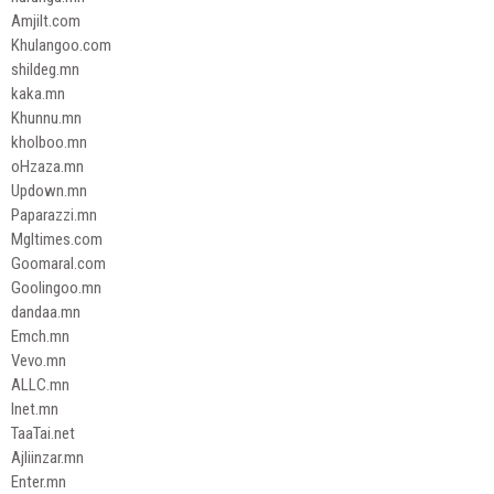
Amjilt.com
Khulangoo.com
shildeg.mn
kaka.mn
Khunnu.mn
kholboo.mn
oHzaza.mn
Updown.mn
Paparazzi.mn
Mgltimes.com
Goomaral.com
Goolingoo.mn
dandaa.mn
Emch.mn
Vevo.mn
ALLC.mn
Inet.mn
TaaTai.net
Ajliinzar.mn
Enter.mn