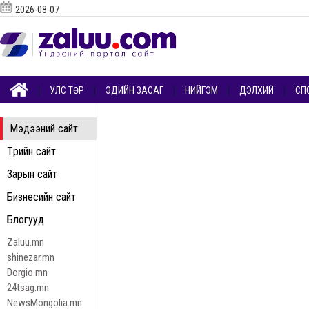
2026-08-07
УЛС ТӨР
ЭДИЙН ЗАСАГ
НИЙГЭМ
ДЭЛХИЙ
СП
Мэдээний сайт
Төрийн сайт
Зарын сайт
Бизнесийн сайт
Блогууд
Zaluu.mn
shinezar.mn
Dorgio.mn
24tsag.mn
NewsMongolia.mn