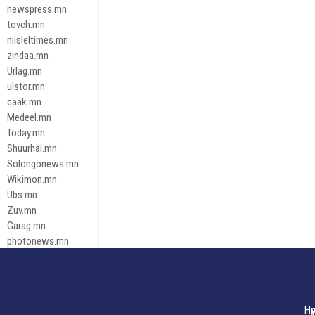
newspress.mn
tovch.mn
niisleltimes.mn
zindaa.mn
Urlag.mn
ulstor.mn
caak.mn
Medeel.mn
Today.mn
Shuurhai.mn
Solongonews.mn
Wikimon.mn
Ubs.mn
Zuv.mn
Garag.mn
photonews.mn
Duuren.mn
tugeene
leadnews
Tusgaar.mn
Нү