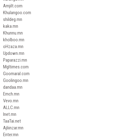
Amjilt.com
Khulangoo.com
shildeg.mn
kaka.mn
Khunnu.mn
kholboo.mn
oHzaza.mn
Updown.mn
Paparazzi.mn
Mgltimes.com
Goomaral.com
Goolingoo.mn
dandaa.mn
Emch.mn
Vevo.mn
ALLC.mn
Inet.mn
TaaTai.net
Ajliinzar.mn
Enter.mn