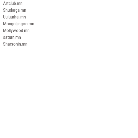
Artclub.mn
Shudarga.mn
Uuluurhai.mn
Mongoljingoo.mn
Mollywood.mn
saturn.mn
Sharsonin.mn