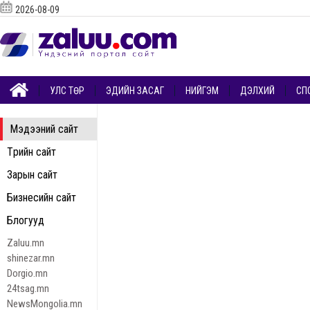
2026-08-09
УЛС ТӨР
ЭДИЙН ЗАСАГ
НИЙГЭМ
ДЭЛХИЙ
СП
Мэдээний сайт
Төрийн сайт
Зарын сайт
Бизнесийн сайт
Блогууд
Zaluu.mn
shinezar.mn
Dorgio.mn
24tsag.mn
NewsMongolia.mn