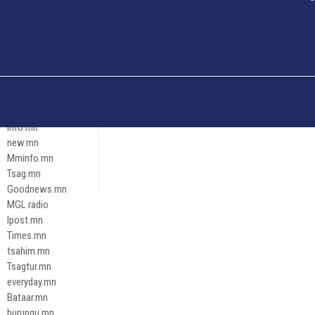
Och.mn
Erdenettoday.mn
Orloo.mn
zox.mn
Emneleg.mn
Эрх зүй
Ontslokh.mn
Assa.mn
info.mn
new.mn
Mminfo.mn
Tsag.mn
Goodnews.mn
MGL radio
Ipost.mn
Times.mn
tsahim.mn
Tsagtur.mn
everyday.mn
Bataar.mn
hurungu.mn