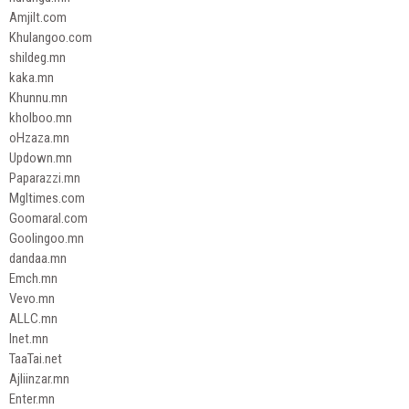
Amjilt.com
Khulangoo.com
shildeg.mn
kaka.mn
Khunnu.mn
kholboo.mn
oHzaza.mn
Updown.mn
Paparazzi.mn
Mgltimes.com
Goomaral.com
Goolingoo.mn
dandaa.mn
Emch.mn
Vevo.mn
ALLC.mn
Inet.mn
TaaTai.net
Ajliinzar.mn
Enter.mn