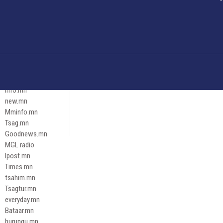
Och.mn
Erdenettoday.mn
Orloo.mn
zox.mn
Emneleg.mn
Эрх зүй
Ontslokh.mn
Assa.mn
info.mn
new.mn
Mminfo.mn
Tsag.mn
Goodnews.mn
MGL radio
Ipost.mn
Times.mn
tsahim.mn
Tsagtur.mn
everyday.mn
Bataar.mn
hurungu.mn