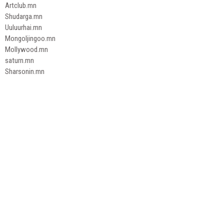
Artclub.mn
Shudarga.mn
Uuluurhai.mn
Mongoljingoo.mn
Mollywood.mn
saturn.mn
Sharsonin.mn