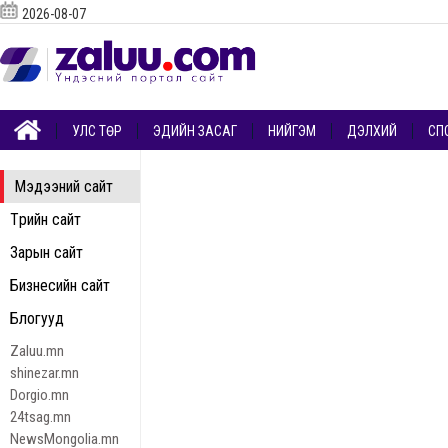
2026-08-07
УЛС ТӨР
ЭДИЙН ЗАСАГ
НИЙГЭМ
ДЭЛХИЙ
СП
Мэдээний сайт
Төрийн сайт
Зарын сайт
Бизнесийн сайт
Блогууд
Zaluu.mn
shinezar.mn
Dorgio.mn
24tsag.mn
NewsMongolia.mn