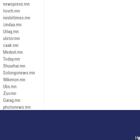
newspress.mn
tovch.mn
niisleltimes.mn
zindaa.mn
Urlag.mn
ulstor.mn
caak.mn
Medeel.mn
Today.mn
Shuurhai.mn
Solongonews.mn
Wikimon.mn
Ubs.mn
Zuv.mn
Garag.mn
photonews.mn
Duuren.mn
tugeene
leadnews
Tusgaar.mn
Нү