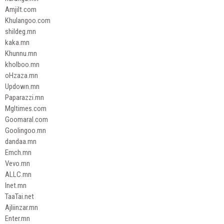
Amjilt.com
Khulangoo.com
shildeg.mn
kaka.mn
Khunnu.mn
kholboo.mn
oHzaza.mn
Updown.mn
Paparazzi.mn
Mgltimes.com
Goomaral.com
Goolingoo.mn
dandaa.mn
Emch.mn
Vevo.mn
ALLC.mn
Inet.mn
TaaTai.net
Ajliinzar.mn
Enter.mn