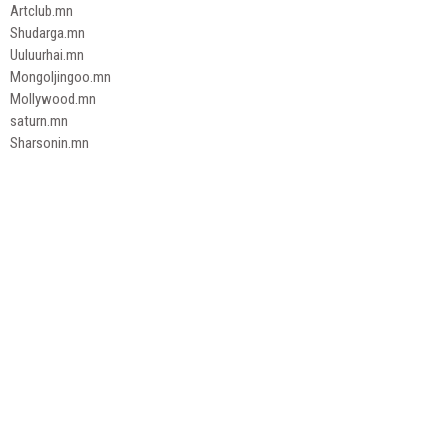
Artclub.mn
Shudarga.mn
Uuluurhai.mn
Mongoljingoo.mn
Mollywood.mn
saturn.mn
Sharsonin.mn