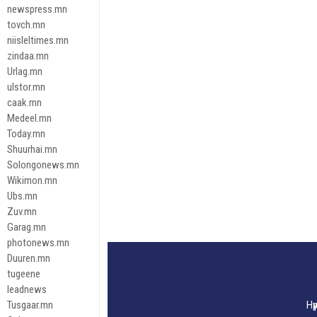
newspress.mn
tovch.mn
niisleltimes.mn
zindaa.mn
Urlag.mn
ulstor.mn
caak.mn
Medeel.mn
Today.mn
Shuurhai.mn
Solongonews.mn
Wikimon.mn
Ubs.mn
Zuv.mn
Garag.mn
photonews.mn
Duuren.mn
tugeene
leadnews
Tusgaar.mn
Нү