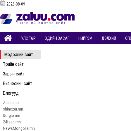
2026-08-09
УЛС ТӨР
ЭДИЙН ЗАСАГ
НИЙГЭМ
ДЭЛХИЙ
СП
Мэдээний сайт
Төрийн сайт
Зарын сайт
Бизнесийн сайт
Блогууд
Zaluu.mn
shinezar.mn
Dorgio.mn
24tsag.mn
NewsMongolia.mn