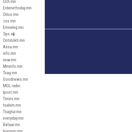
Och.mn
Erdenettoday.mn
Orloo.mn
zox.mn
Emneleg.mn
Эрх зүй
Ontslokh.mn
Assa.mn
info.mn
new.mn
Mminfo.mn
Tsag.mn
Goodnews.mn
MGL radio
Ipost.mn
Times.mn
tsahim.mn
Tsagtur.mn
everyday.mn
Bataar.mn
hurungu.mn