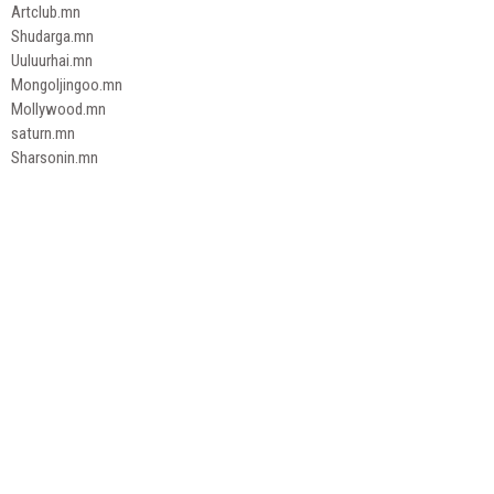
Artclub.mn
Shudarga.mn
Uuluurhai.mn
Mongoljingoo.mn
Mollywood.mn
saturn.mn
Sharsonin.mn