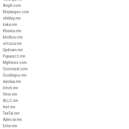
Amjilt.com
Khulangoo.com
shildeg.mn
kaka.mn
Khunnu.mn
kholboo.mn
oHzaza.mn
Updown.mn
Paparazzi.mn
Mgltimes.com
Goomaral.com
Goolingoo.mn
dandaa.mn
Emch.mn
Vevo.mn
ALLC.mn
Inet.mn
TaaTai.net
Ajliinzar.mn
Enter.mn