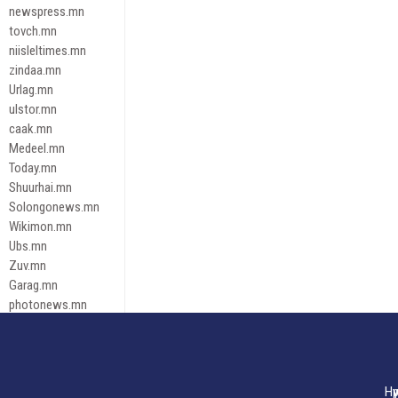
newspress.mn
tovch.mn
niisleltimes.mn
zindaa.mn
Urlag.mn
ulstor.mn
caak.mn
Medeel.mn
Today.mn
Shuurhai.mn
Solongonews.mn
Wikimon.mn
Ubs.mn
Zuv.mn
Garag.mn
photonews.mn
Duuren.mn
tugeene
leadnews
Tusgaar.mn
Нү