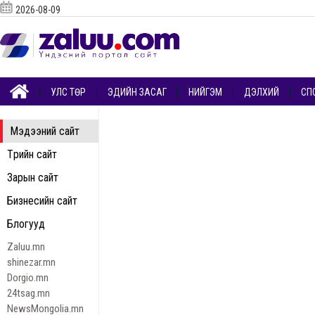
2026-08-09
УЛС ТӨР
ЭДИЙН ЗАСАГ
НИЙГЭМ
ДЭЛХИЙ
СП
Мэдээний сайт
Төрийн сайт
Зарын сайт
Бизнесийн сайт
Блогууд
Zaluu.mn
shinezar.mn
Dorgio.mn
24tsag.mn
NewsMongolia.mn