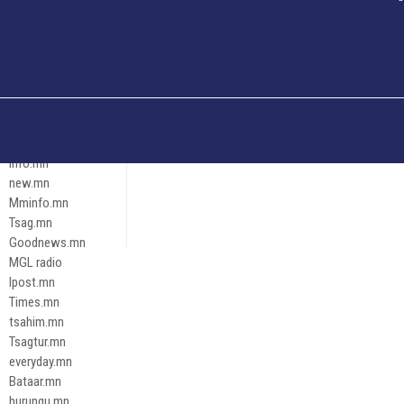
Och.mn
Erdenettoday.mn
Orloo.mn
zox.mn
Emneleg.mn
Эрх зүй
Ontslokh.mn
Assa.mn
info.mn
new.mn
Mminfo.mn
Tsag.mn
Goodnews.mn
MGL radio
Ipost.mn
Times.mn
tsahim.mn
Tsagtur.mn
everyday.mn
Bataar.mn
hurungu.mn