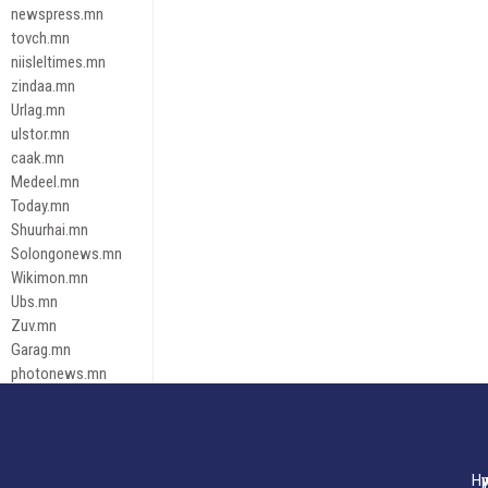
newspress.mn
tovch.mn
niisleltimes.mn
zindaa.mn
Urlag.mn
ulstor.mn
caak.mn
Medeel.mn
Today.mn
Shuurhai.mn
Solongonews.mn
Wikimon.mn
Ubs.mn
Zuv.mn
Garag.mn
photonews.mn
Duuren.mn
tugeene
leadnews
Tusgaar.mn
Нү