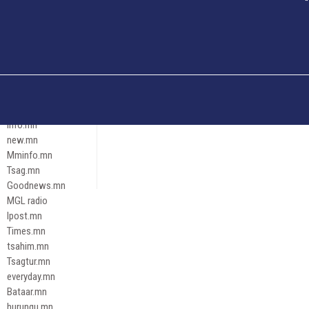
Och.mn
Erdenettoday.mn
Orloo.mn
zox.mn
Emneleg.mn
Эрх зүй
Ontslokh.mn
Assa.mn
info.mn
new.mn
Mminfo.mn
Tsag.mn
Goodnews.mn
MGL radio
Ipost.mn
Times.mn
tsahim.mn
Tsagtur.mn
everyday.mn
Bataar.mn
hurungu.mn