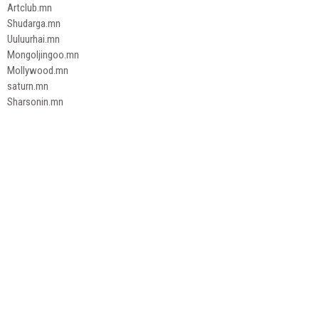
Artclub.mn
Shudarga.mn
Uuluurhai.mn
Mongoljingoo.mn
Mollywood.mn
saturn.mn
Sharsonin.mn