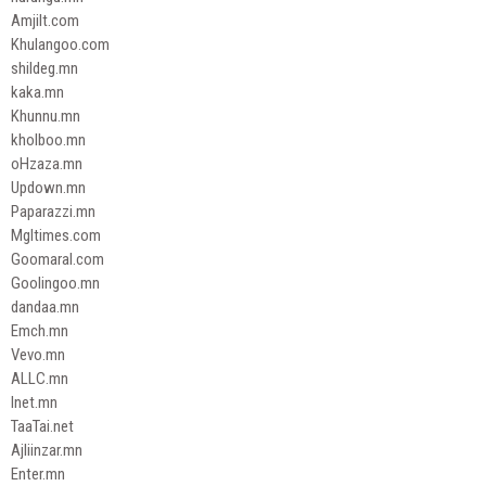
Amjilt.com
Khulangoo.com
shildeg.mn
kaka.mn
Khunnu.mn
kholboo.mn
oHzaza.mn
Updown.mn
Paparazzi.mn
Mgltimes.com
Goomaral.com
Goolingoo.mn
dandaa.mn
Emch.mn
Vevo.mn
ALLC.mn
Inet.mn
TaaTai.net
Ajliinzar.mn
Enter.mn