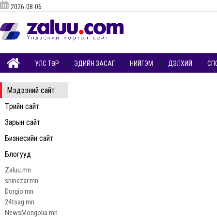
2026-08-06
УЛС ТӨР
ЭДИЙН ЗАСАГ
НИЙГЭМ
ДЭЛХИЙ
СП
Мэдээний сайт
Төрийн сайт
Зарын сайт
Бизнесийн сайт
Блогууд
Zaluu.mn
shinezar.mn
Dorgio.mn
24tsag.mn
NewsMongolia.mn