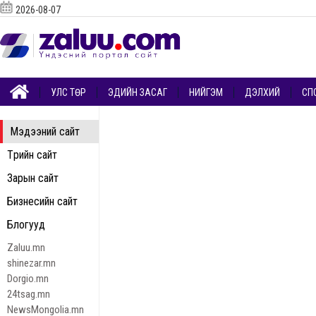
2026-08-07
УЛС ТӨР
ЭДИЙН ЗАСАГ
НИЙГЭМ
ДЭЛХИЙ
СП
Мэдээний сайт
Төрийн сайт
Зарын сайт
Бизнесийн сайт
Блогууд
Zaluu.mn
shinezar.mn
Dorgio.mn
24tsag.mn
NewsMongolia.mn