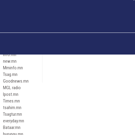
Och.mn
Erdenettoday.mn
Orloo.mn
zox.mn
Emneleg.mn
Эрх зүй
Ontslokh.mn
Assa.mn
info.mn
new.mn
Mminfo.mn
Tsag.mn
Goodnews.mn
MGL radio
Ipost.mn
Times.mn
tsahim.mn
Tsagtur.mn
everyday.mn
Bataar.mn
hurungu.mn