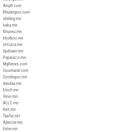
Amjilt.com
Khulangoo.com
shildeg.mn
kaka.mn
Khunnu.mn
kholboo.mn
oHzaza.mn
Updown.mn
Paparazzi.mn
Mgltimes.com
Goomaral.com
Goolingoo.mn
dandaa.mn
Emch.mn
Vevo.mn
ALLC.mn
Inet.mn
TaaTai.net
Ajliinzar.mn
Enter.mn