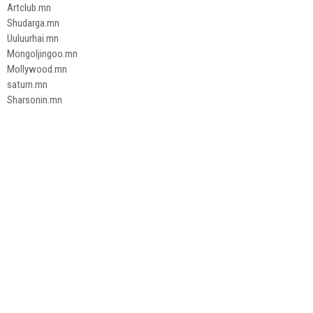
Artclub.mn
Shudarga.mn
Uuluurhai.mn
Mongoljingoo.mn
Mollywood.mn
saturn.mn
Sharsonin.mn