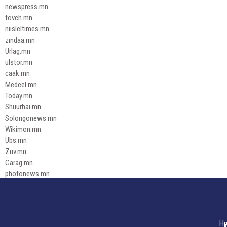
newspress.mn
tovch.mn
niisleltimes.mn
zindaa.mn
Urlag.mn
ulstor.mn
caak.mn
Medeel.mn
Today.mn
Shuurhai.mn
Solongonews.mn
Wikimon.mn
Ubs.mn
Zuv.mn
Garag.mn
photonews.mn
Duuren.mn
tugeene
leadnews
Tusgaar.mn
Нү