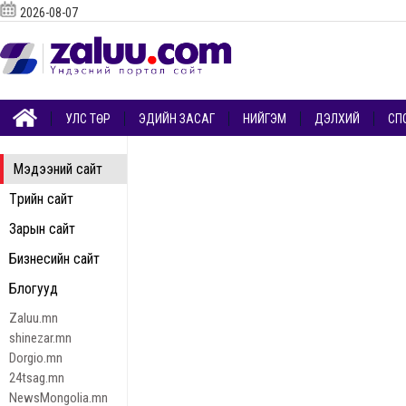
2026-08-07
УЛС ТӨР
ЭДИЙН ЗАСАГ
НИЙГЭМ
ДЭЛХИЙ
СП
Мэдээний сайт
Төрийн сайт
Зарын сайт
Бизнесийн сайт
Блогууд
Zaluu.mn
shinezar.mn
Dorgio.mn
24tsag.mn
NewsMongolia.mn