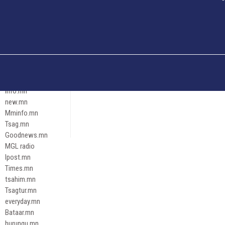
Och.mn
Erdenettoday.mn
Orloo.mn
zox.mn
Emneleg.mn
Эрх зүй
Ontslokh.mn
Assa.mn
info.mn
new.mn
Mminfo.mn
Tsag.mn
Goodnews.mn
MGL radio
Ipost.mn
Times.mn
tsahim.mn
Tsagtur.mn
everyday.mn
Bataar.mn
hurungu.mn