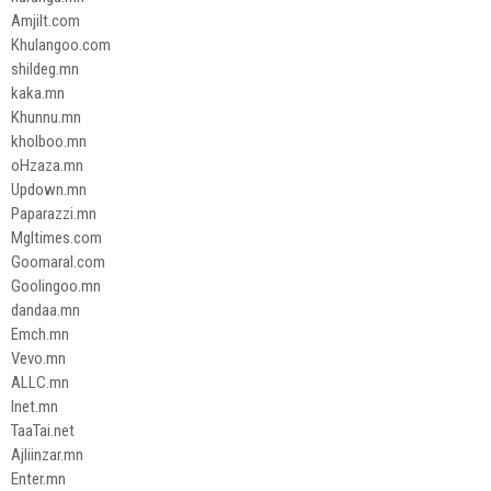
Amjilt.com
Khulangoo.com
shildeg.mn
kaka.mn
Khunnu.mn
kholboo.mn
oHzaza.mn
Updown.mn
Paparazzi.mn
Mgltimes.com
Goomaral.com
Goolingoo.mn
dandaa.mn
Emch.mn
Vevo.mn
ALLC.mn
Inet.mn
TaaTai.net
Ajliinzar.mn
Enter.mn