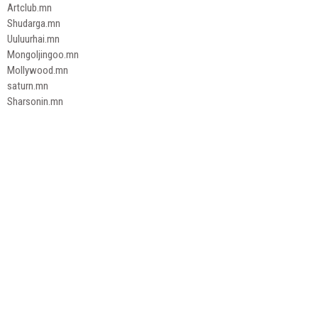
Artclub.mn
Shudarga.mn
Uuluurhai.mn
Mongoljingoo.mn
Mollywood.mn
saturn.mn
Sharsonin.mn