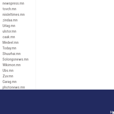
newspress.mn
tovch.mn
niisleltimes.mn
zindaa.mn
Urlag.mn
ulstor.mn
caak.mn
Medeel.mn
Today.mn
Shuurhai.mn
Solongonews.mn
Wikimon.mn
Ubs.mn
Zuv.mn
Garag.mn
photonews.mn
Duuren.mn
tugeene
leadnews
Tusgaar.mn
Нү