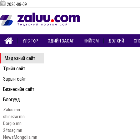
2026-08-09
УЛС ТӨР
ЭДИЙН ЗАСАГ
НИЙГЭМ
ДЭЛХИЙ
СП
Мэдээний сайт
Төрийн сайт
Зарын сайт
Бизнесийн сайт
Блогууд
Zaluu.mn
shinezar.mn
Dorgio.mn
24tsag.mn
NewsMongolia.mn