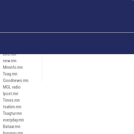
Och.mn
Erdenettoday.mn
Orloo.mn
zox.mn
Emneleg.mn
Эрх зүй
Ontslokh.mn
Assa.mn
info.mn
new.mn
Mminfo.mn
Tsag.mn
Goodnews.mn
MGL radio
Ipost.mn
Times.mn
tsahim.mn
Tsagtur.mn
everyday.mn
Bataar.mn
hurungu.mn