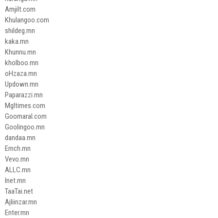
Amjilt.com
Khulangoo.com
shildeg.mn
kaka.mn
Khunnu.mn
kholboo.mn
oHzaza.mn
Updown.mn
Paparazzi.mn
Mgltimes.com
Goomaral.com
Goolingoo.mn
dandaa.mn
Emch.mn
Vevo.mn
ALLC.mn
Inet.mn
TaaTai.net
Ajliinzar.mn
Enter.mn