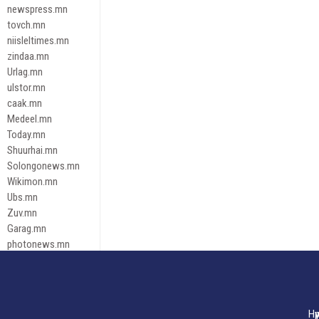
newspress.mn
tovch.mn
niisleltimes.mn
zindaa.mn
Urlag.mn
ulstor.mn
caak.mn
Medeel.mn
Today.mn
Shuurhai.mn
Solongonews.mn
Wikimon.mn
Ubs.mn
Zuv.mn
Garag.mn
photonews.mn
Duuren.mn
tugeene
leadnews
Tusgaar.mn
Нү