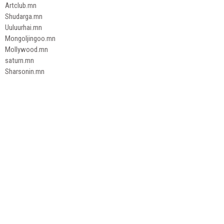
Artclub.mn
Shudarga.mn
Uuluurhai.mn
Mongoljingoo.mn
Mollywood.mn
saturn.mn
Sharsonin.mn