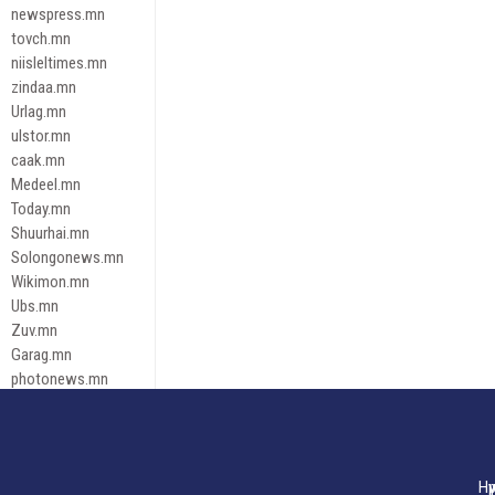
newspress.mn
tovch.mn
niisleltimes.mn
zindaa.mn
Urlag.mn
ulstor.mn
caak.mn
Medeel.mn
Today.mn
Shuurhai.mn
Solongonews.mn
Wikimon.mn
Ubs.mn
Zuv.mn
Garag.mn
photonews.mn
Duuren.mn
tugeene
leadnews
Tusgaar.mn
Нү