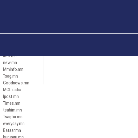
Och.mn
Erdenettoday.mn
Orloo.mn
zox.mn
Emneleg.mn
Эрх зүй
Ontslokh.mn
Assa.mn
info.mn
new.mn
Mminfo.mn
Tsag.mn
Goodnews.mn
MGL radio
Ipost.mn
Times.mn
tsahim.mn
Tsagtur.mn
everyday.mn
Bataar.mn
hurungu.mn