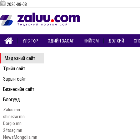
2026-08-08
УЛС ТӨР
ЭДИЙН ЗАСАГ
НИЙГЭМ
ДЭЛХИЙ
СП
Мэдээний сайт
Төрийн сайт
Зарын сайт
Бизнесийн сайт
Блогууд
Zaluu.mn
shinezar.mn
Dorgio.mn
24tsag.mn
NewsMongolia.mn