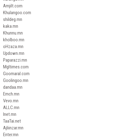
Amjilt.com
Khulangoo.com
shildeg.mn
kaka.mn
Khunnu.mn
kholboo.mn
oHzaza.mn
Updown.mn
Paparazzi.mn
Mgltimes.com
Goomaral.com
Goolingoo.mn
dandaa.mn
Emch.mn
Vevo.mn
ALLC.mn
Inet.mn
TaaTai.net
Ajliinzar.mn
Enter.mn