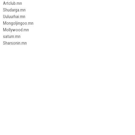
Artclub.mn
Shudarga.mn
Uuluurhai.mn
Mongoljingoo.mn
Mollywood.mn
saturn.mn
Sharsonin.mn