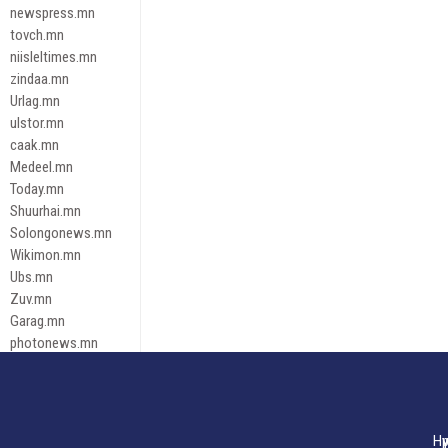
newspress.mn
tovch.mn
niisleltimes.mn
zindaa.mn
Urlag.mn
ulstor.mn
caak.mn
Medeel.mn
Today.mn
Shuurhai.mn
Solongonews.mn
Wikimon.mn
Ubs.mn
Zuv.mn
Garag.mn
photonews.mn
Duuren.mn
tugeene
leadnews
Tusgaar.mn
Нү