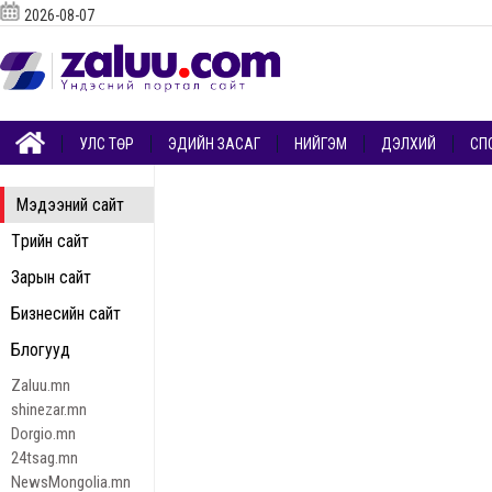
2026-08-07
УЛС ТӨР
ЭДИЙН ЗАСАГ
НИЙГЭМ
ДЭЛХИЙ
СП
Мэдээний сайт
Төрийн сайт
Зарын сайт
Бизнесийн сайт
Блогууд
Zaluu.mn
shinezar.mn
Dorgio.mn
24tsag.mn
NewsMongolia.mn