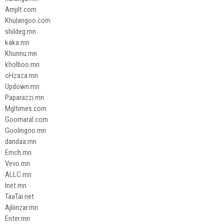
Amjilt.com
Khulangoo.com
shildeg.mn
kaka.mn
Khunnu.mn
kholboo.mn
oHzaza.mn
Updown.mn
Paparazzi.mn
Mgltimes.com
Goomaral.com
Goolingoo.mn
dandaa.mn
Emch.mn
Vevo.mn
ALLC.mn
Inet.mn
TaaTai.net
Ajliinzar.mn
Enter.mn