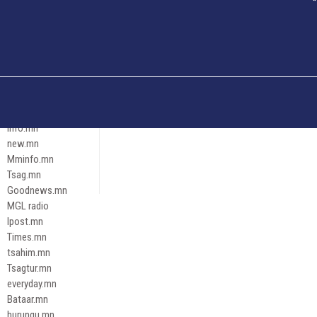
Och.mn
Erdenettoday.mn
Orloo.mn
zox.mn
Emneleg.mn
Эрх зүй
Ontslokh.mn
Assa.mn
info.mn
new.mn
Mminfo.mn
Tsag.mn
Goodnews.mn
MGL radio
Ipost.mn
Times.mn
tsahim.mn
Tsagtur.mn
everyday.mn
Bataar.mn
hurungu.mn