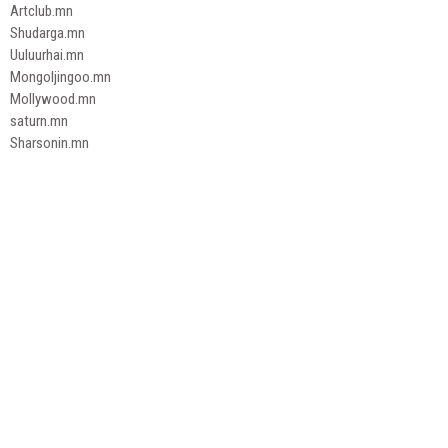
Artclub.mn
Shudarga.mn
Uuluurhai.mn
Mongoljingoo.mn
Mollywood.mn
saturn.mn
Sharsonin.mn