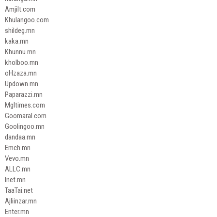
Amjilt.com
Khulangoo.com
shildeg.mn
kaka.mn
Khunnu.mn
kholboo.mn
oHzaza.mn
Updown.mn
Paparazzi.mn
Mgltimes.com
Goomaral.com
Goolingoo.mn
dandaa.mn
Emch.mn
Vevo.mn
ALLC.mn
Inet.mn
TaaTai.net
Ajliinzar.mn
Enter.mn