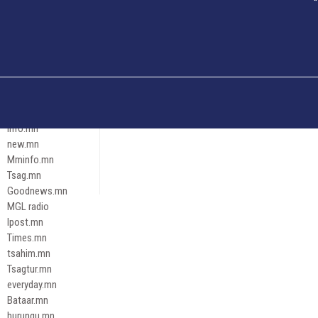
Och.mn
Erdenettoday.mn
Orloo.mn
zox.mn
Emneleg.mn
Эрх зүй
Ontslokh.mn
Assa.mn
info.mn
new.mn
Mminfo.mn
Tsag.mn
Goodnews.mn
MGL radio
Ipost.mn
Times.mn
tsahim.mn
Tsagtur.mn
everyday.mn
Bataar.mn
hurungu.mn