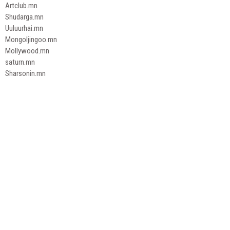
Artclub.mn
Shudarga.mn
Uuluurhai.mn
Mongoljingoo.mn
Mollywood.mn
saturn.mn
Sharsonin.mn