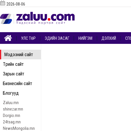
2026-08-06
УЛС ТӨР
ЭДИЙН ЗАСАГ
НИЙГЭМ
ДЭЛХИЙ
СП
Мэдээний сайт
Төрийн сайт
Зарын сайт
Бизнесийн сайт
Блогууд
Zaluu.mn
shinezar.mn
Dorgio.mn
24tsag.mn
NewsMongolia.mn