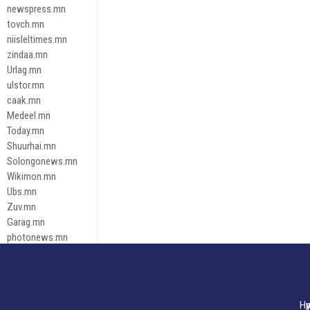
newspress.mn
tovch.mn
niisleltimes.mn
zindaa.mn
Urlag.mn
ulstor.mn
caak.mn
Medeel.mn
Today.mn
Shuurhai.mn
Solongonews.mn
Wikimon.mn
Ubs.mn
Zuv.mn
Garag.mn
photonews.mn
Duuren.mn
tugeene
leadnews
Tusgaar.mn
Нү