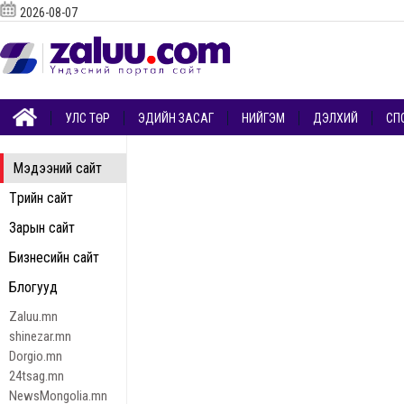
2026-08-07
УЛС ТӨР
ЭДИЙН ЗАСАГ
НИЙГЭМ
ДЭЛХИЙ
СП
Мэдээний сайт
Төрийн сайт
Зарын сайт
Бизнесийн сайт
Блогууд
Zaluu.mn
shinezar.mn
Dorgio.mn
24tsag.mn
NewsMongolia.mn