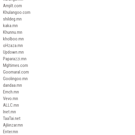
Amjilt.com
Khulangoo.com
shildeg.mn
kaka.mn
Khunnu.mn
kholboo.mn
oHzaza.mn
Updown.mn
Paparazzi.mn
Mgltimes.com
Goomaral.com
Goolingoo.mn
dandaa.mn
Emch.mn
Vevo.mn
ALLC.mn
Inet.mn
TaaTai.net
Ajliinzar.mn
Enter.mn