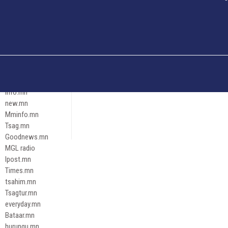
Och.mn
Erdenettoday.mn
Orloo.mn
zox.mn
Emneleg.mn
Эрх зүй
Ontslokh.mn
Assa.mn
info.mn
new.mn
Mminfo.mn
Tsag.mn
Goodnews.mn
MGL radio
Ipost.mn
Times.mn
tsahim.mn
Tsagtur.mn
everyday.mn
Bataar.mn
hurungu.mn