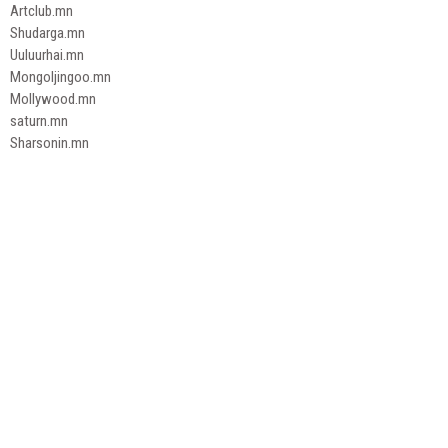
Artclub.mn
Shudarga.mn
Uuluurhai.mn
Mongoljingoo.mn
Mollywood.mn
saturn.mn
Sharsonin.mn