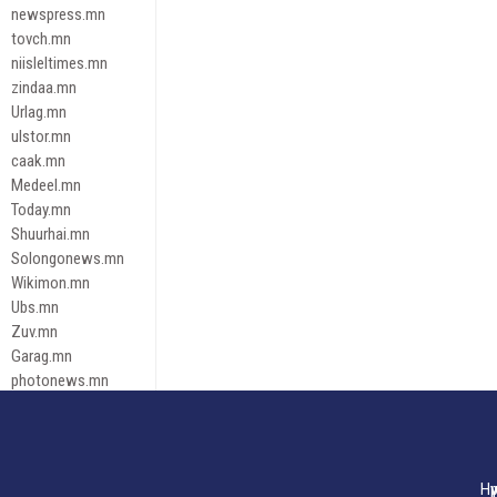
newspress.mn
tovch.mn
niisleltimes.mn
zindaa.mn
Urlag.mn
ulstor.mn
caak.mn
Medeel.mn
Today.mn
Shuurhai.mn
Solongonews.mn
Wikimon.mn
Ubs.mn
Zuv.mn
Garag.mn
photonews.mn
Duuren.mn
tugeene
leadnews
Tusgaar.mn
Нү