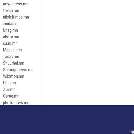
newspress.mn
tovch.mn
niisleltimes.mn
zindaa.mn
Urlag.mn
ulstor.mn
caak.mn
Medeel.mn
Today.mn
Shuurhai.mn
Solongonews.mn
Wikimon.mn
Ubs.mn
Zuv.mn
Garag.mn
photonews.mn
Duuren.mn
tugeene
leadnews
Tusgaar.mn
Нү