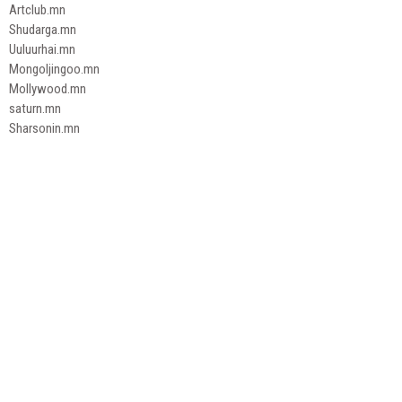
Artclub.mn
Shudarga.mn
Uuluurhai.mn
Mongoljingoo.mn
Mollywood.mn
saturn.mn
Sharsonin.mn