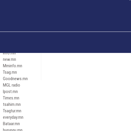
Och.mn
Erdenettoday.mn
Orloo.mn
zox.mn
Emneleg.mn
Эрх зүй
Ontslokh.mn
Assa.mn
info.mn
new.mn
Mminfo.mn
Tsag.mn
Goodnews.mn
MGL radio
Ipost.mn
Times.mn
tsahim.mn
Tsagtur.mn
everyday.mn
Bataar.mn
hurungu.mn