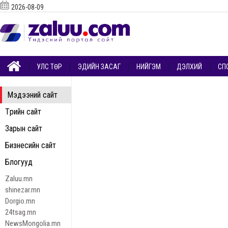
2026-08-09
УЛС ТӨР
ЭДИЙН ЗАСАГ
НИЙГЭМ
ДЭЛХИЙ
СП
Мэдээний сайт
Төрийн сайт
Зарын сайт
Бизнесийн сайт
Блогууд
Zaluu.mn
shinezar.mn
Dorgio.mn
24tsag.mn
NewsMongolia.mn