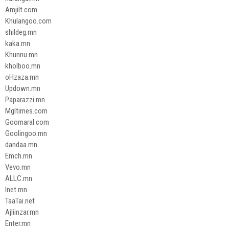
Amjilt.com
Khulangoo.com
shildeg.mn
kaka.mn
Khunnu.mn
kholboo.mn
oHzaza.mn
Updown.mn
Paparazzi.mn
Mgltimes.com
Goomaral.com
Goolingoo.mn
dandaa.mn
Emch.mn
Vevo.mn
ALLC.mn
Inet.mn
TaaTai.net
Ajliinzar.mn
Enter.mn