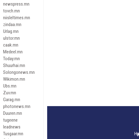
newspress.mn
tovch.mn
niisleltimes.mn
zindaa.mn
Urlag.mn
ulstor.mn
caak.mn
Medeel.mn
Today.mn
Shuurhai.mn
Solongonews.mn
Wikimon.mn
Ubs.mn
Zuv.mn
Garag.mn
photonews.mn
Duuren.mn
tugeene
leadnews
Tusgaar.mn
Нү