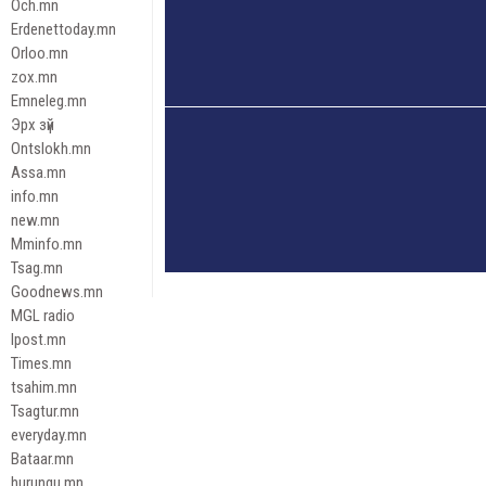
Och.mn
Erdenettoday.mn
Orloo.mn
zox.mn
Emneleg.mn
Эрх зүй
Ontslokh.mn
Assa.mn
info.mn
new.mn
Mminfo.mn
Tsag.mn
Goodnews.mn
MGL radio
Ipost.mn
Times.mn
tsahim.mn
Tsagtur.mn
everyday.mn
Bataar.mn
hurungu.mn