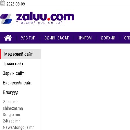
2026-08-09
УЛС ТӨР
ЭДИЙН ЗАСАГ
НИЙГЭМ
ДЭЛХИЙ
СП
Мэдээний сайт
Төрийн сайт
Зарын сайт
Бизнесийн сайт
Блогууд
Zaluu.mn
shinezar.mn
Dorgio.mn
24tsag.mn
NewsMongolia.mn