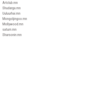
Artclub.mn
Shudarga.mn
Uuluurhai.mn
Mongoljingoo.mn
Mollywood.mn
saturn.mn
Sharsonin.mn