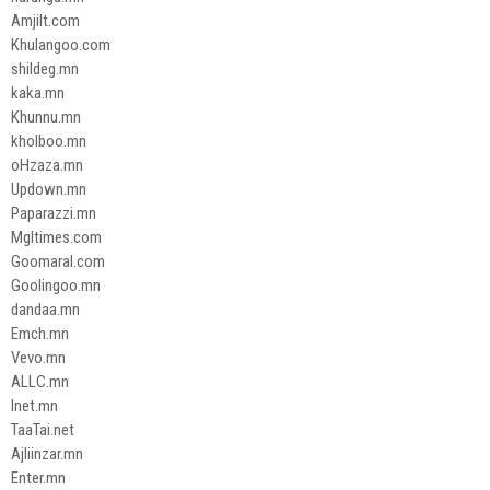
Amjilt.com
Khulangoo.com
shildeg.mn
kaka.mn
Khunnu.mn
kholboo.mn
oHzaza.mn
Updown.mn
Paparazzi.mn
Mgltimes.com
Goomaral.com
Goolingoo.mn
dandaa.mn
Emch.mn
Vevo.mn
ALLC.mn
Inet.mn
TaaTai.net
Ajliinzar.mn
Enter.mn