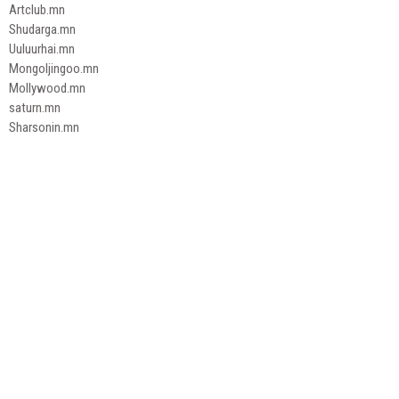
Artclub.mn
Shudarga.mn
Uuluurhai.mn
Mongoljingoo.mn
Mollywood.mn
saturn.mn
Sharsonin.mn