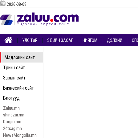
2026-08-08
УЛС ТӨР
ЭДИЙН ЗАСАГ
НИЙГЭМ
ДЭЛХИЙ
СП
Мэдээний сайт
Төрийн сайт
Зарын сайт
Бизнесийн сайт
Блогууд
Zaluu.mn
shinezar.mn
Dorgio.mn
24tsag.mn
NewsMongolia.mn