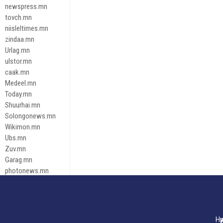
newspress.mn
tovch.mn
niisleltimes.mn
zindaa.mn
Urlag.mn
ulstor.mn
caak.mn
Medeel.mn
Today.mn
Shuurhai.mn
Solongonews.mn
Wikimon.mn
Ubs.mn
Zuv.mn
Garag.mn
photonews.mn
Duuren.mn
tugeene
leadnews
Tusgaar.mn
Нү