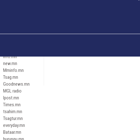
Och.mn
Erdenettoday.mn
Orloo.mn
zox.mn
Emneleg.mn
Эрх зүй
Ontslokh.mn
Assa.mn
info.mn
new.mn
Mminfo.mn
Tsag.mn
Goodnews.mn
MGL radio
Ipost.mn
Times.mn
tsahim.mn
Tsagtur.mn
everyday.mn
Bataar.mn
hurungu.mn