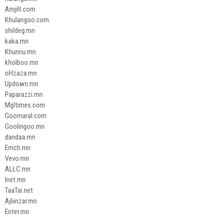
Amjilt.com
Khulangoo.com
shildeg.mn
kaka.mn
Khunnu.mn
kholboo.mn
oHzaza.mn
Updown.mn
Paparazzi.mn
Mgltimes.com
Goomaral.com
Goolingoo.mn
dandaa.mn
Emch.mn
Vevo.mn
ALLC.mn
Inet.mn
TaaTai.net
Ajliinzar.mn
Enter.mn