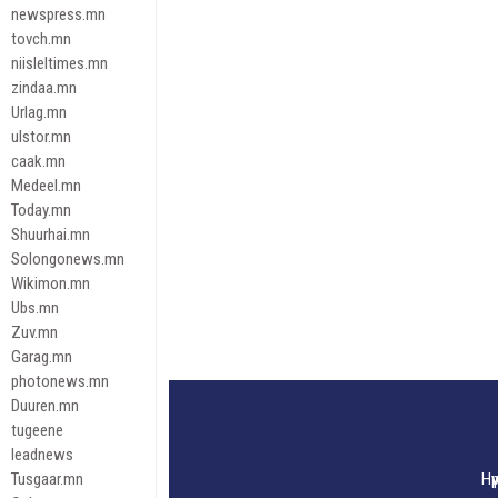
newspress.mn
tovch.mn
niisleltimes.mn
zindaa.mn
Urlag.mn
ulstor.mn
caak.mn
Medeel.mn
Today.mn
Shuurhai.mn
Solongonews.mn
Wikimon.mn
Ubs.mn
Zuv.mn
Garag.mn
photonews.mn
Duuren.mn
tugeene
leadnews
Tusgaar.mn
Нү