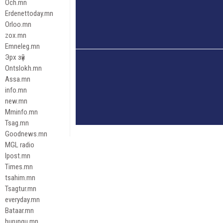
Och.mn
Erdenettoday.mn
Orloo.mn
zox.mn
Emneleg.mn
Эрх зүй
Ontslokh.mn
Assa.mn
info.mn
new.mn
Mminfo.mn
Tsag.mn
Goodnews.mn
MGL radio
Ipost.mn
Times.mn
tsahim.mn
Tsagtur.mn
everyday.mn
Bataar.mn
hurungu.mn