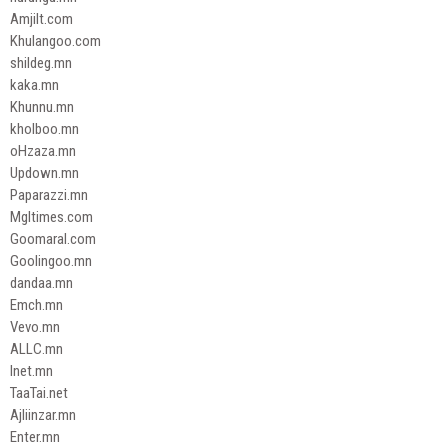
Amjilt.com
Khulangoo.com
shildeg.mn
kaka.mn
Khunnu.mn
kholboo.mn
oHzaza.mn
Updown.mn
Paparazzi.mn
Mgltimes.com
Goomaral.com
Goolingoo.mn
dandaa.mn
Emch.mn
Vevo.mn
ALLC.mn
Inet.mn
TaaTai.net
Ajliinzar.mn
Enter.mn