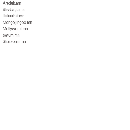
Artclub.mn
Shudarga.mn
Uuluurhai.mn
Mongoljingoo.mn
Mollywood.mn
saturn.mn
Sharsonin.mn