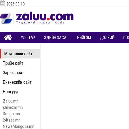
2026-08-10
УЛС ТӨР
ЭДИЙН ЗАСАГ
НИЙГЭМ
ДЭЛХИЙ
СП
Мэдээний сайт
Төрийн сайт
Зарын сайт
Бизнесийн сайт
Блогууд
Zaluu.mn
shinezar.mn
Dorgio.mn
24tsag.mn
NewsMongolia.mn