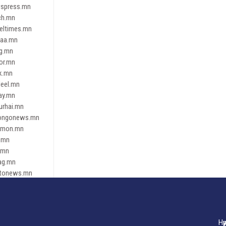
spress.mn
ch.mn
leltimes.mn
daa.mn
ag.mn
or.mn
k.mn
eel.mn
ay.mn
urhai.mn
ongonews.mn
imon.mn
.mn
.mn
ag.mn
tonews.mn
ren.mn
eene
dnews
gaar.mn
Нү