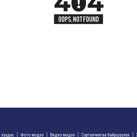
үр хуудас
Фото мэдээ
Видео мэдээ
Сурталчилгаа байршуулах