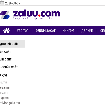
2026-08-07
УЛС ТӨР
ЭДИЙН ЗАСАГ
НИЙГЭМ
ДЭЛХИЙ
СП
дээний сайт
ийн сайт
ын сайт
несийн сайт
гууд
uu.mn
nezar.mn
gio.mn
sag.mn
sMongolia.mn