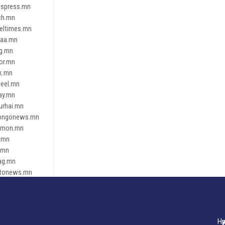
spress.mn
ch.mn
leltimes.mn
daa.mn
ag.mn
or.mn
k.mn
eel.mn
ay.mn
urhai.mn
ongonews.mn
imon.mn
.mn
.mn
ag.mn
tonews.mn
ren.mn
eene
dnews
gaar.mn
Нү