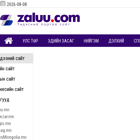
2026-08-08
УЛС ТӨР
ЭДИЙН ЗАСАГ
НИЙГЭМ
ДЭЛХИЙ
СП
дээний сайт
ийн сайт
ын сайт
несийн сайт
гууд
uu.mn
nezar.mn
gio.mn
sag.mn
sMongolia.mn