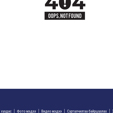
үр хуудас
Фото мэдээ
Видео мэдээ
Сурталчилгаа байршуулах