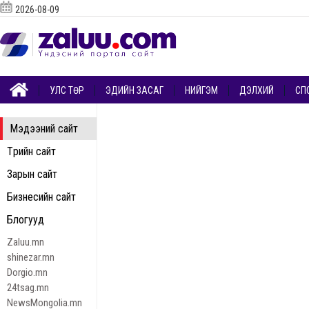
2026-08-09
УЛС ТӨР
ЭДИЙН ЗАСАГ
НИЙГЭМ
ДЭЛХИЙ
СП
Мэдээний сайт
Төрийн сайт
Зарын сайт
Бизнесийн сайт
Блогууд
Zaluu.mn
shinezar.mn
Dorgio.mn
24tsag.mn
NewsMongolia.mn