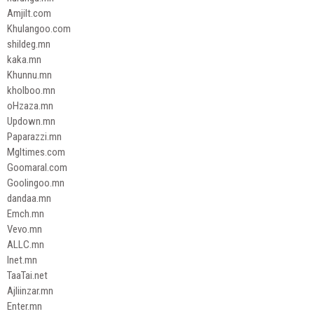
Amjilt.com
Khulangoo.com
shildeg.mn
kaka.mn
Khunnu.mn
kholboo.mn
oHzaza.mn
Updown.mn
Paparazzi.mn
Mgltimes.com
Goomaral.com
Goolingoo.mn
dandaa.mn
Emch.mn
Vevo.mn
ALLC.mn
Inet.mn
TaaTai.net
Ajliinzar.mn
Enter.mn