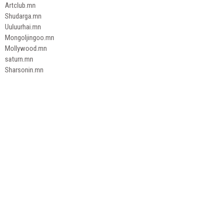
Artclub.mn
Shudarga.mn
Uuluurhai.mn
Mongoljingoo.mn
Mollywood.mn
saturn.mn
Sharsonin.mn