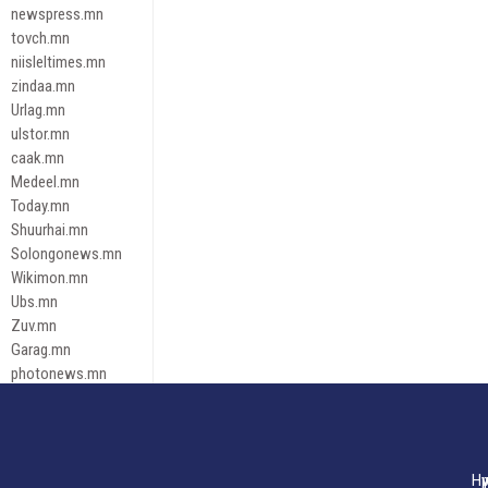
newspress.mn
tovch.mn
niisleltimes.mn
zindaa.mn
Urlag.mn
ulstor.mn
caak.mn
Medeel.mn
Today.mn
Shuurhai.mn
Solongonews.mn
Wikimon.mn
Ubs.mn
Zuv.mn
Garag.mn
photonews.mn
Duuren.mn
tugeene
leadnews
Tusgaar.mn
Нү