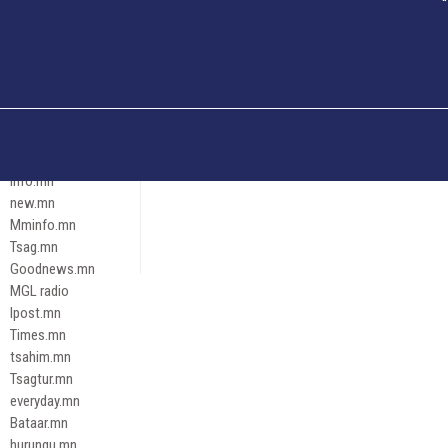
Och.mn
Erdenettoday.mn
Orloo.mn
zox.mn
Emneleg.mn
Эрх зүй
Ontslokh.mn
Assa.mn
info.mn
new.mn
Mminfo.mn
Tsag.mn
Goodnews.mn
MGL radio
Ipost.mn
Times.mn
tsahim.mn
Tsagtur.mn
everyday.mn
Bataar.mn
hurungu.mn