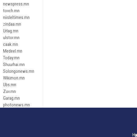
newspress.mn
tovch.mn
niisleltimes.mn
zindaa.mn
Urlag.mn
ulstor.mn
caak.mn
Medeel.mn
Today.mn
Shuurhai.mn
Solongonews.mn
Wikimon.mn
Ubs.mn
Zuv.mn
Garag.mn
photonews.mn
Duuren.mn
tugeene
leadnews
Tusgaar.mn
Нү