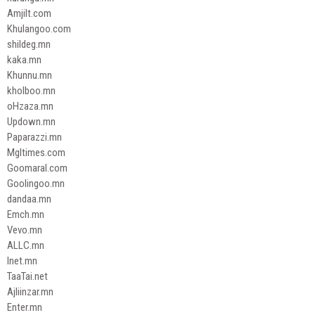
Amjilt.com
Khulangoo.com
shildeg.mn
kaka.mn
Khunnu.mn
kholboo.mn
oHzaza.mn
Updown.mn
Paparazzi.mn
Mgltimes.com
Goomaral.com
Goolingoo.mn
dandaa.mn
Emch.mn
Vevo.mn
ALLC.mn
Inet.mn
TaaTai.net
Ajliinzar.mn
Enter.mn