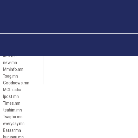
Och.mn
Erdenettoday.mn
Orloo.mn
zox.mn
Emneleg.mn
Эрх зүй
Ontslokh.mn
Assa.mn
info.mn
new.mn
Mminfo.mn
Tsag.mn
Goodnews.mn
MGL radio
Ipost.mn
Times.mn
tsahim.mn
Tsagtur.mn
everyday.mn
Bataar.mn
hurungu.mn