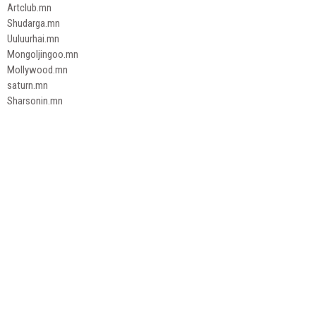
Artclub.mn
Shudarga.mn
Uuluurhai.mn
Mongoljingoo.mn
Mollywood.mn
saturn.mn
Sharsonin.mn