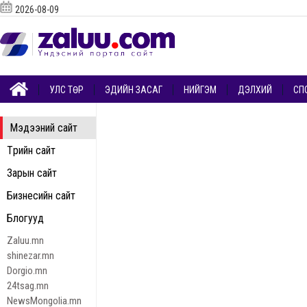
2026-08-09
УЛС ТӨР
ЭДИЙН ЗАСАГ
НИЙГЭМ
ДЭЛХИЙ
СП
Мэдээний сайт
Төрийн сайт
Зарын сайт
Бизнесийн сайт
Блогууд
Zaluu.mn
shinezar.mn
Dorgio.mn
24tsag.mn
NewsMongolia.mn