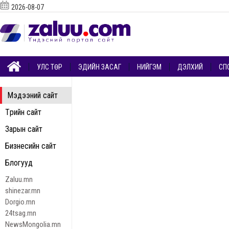
2026-08-07
УЛС ТӨР
ЭДИЙН ЗАСАГ
НИЙГЭМ
ДЭЛХИЙ
СП
Мэдээний сайт
Төрийн сайт
Зарын сайт
Бизнесийн сайт
Блогууд
Zaluu.mn
shinezar.mn
Dorgio.mn
24tsag.mn
NewsMongolia.mn