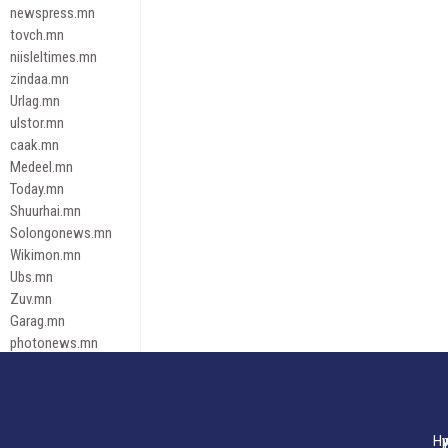
newspress.mn
tovch.mn
niisleltimes.mn
zindaa.mn
Urlag.mn
ulstor.mn
caak.mn
Medeel.mn
Today.mn
Shuurhai.mn
Solongonews.mn
Wikimon.mn
Ubs.mn
Zuv.mn
Garag.mn
photonews.mn
Duuren.mn
tugeene
leadnews
Tusgaar.mn
Нү