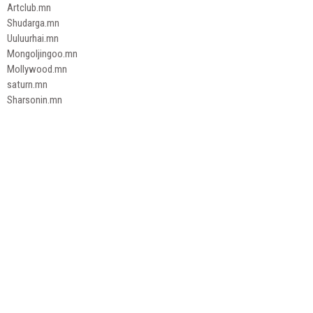
Artclub.mn
Shudarga.mn
Uuluurhai.mn
Mongoljingoo.mn
Mollywood.mn
saturn.mn
Sharsonin.mn