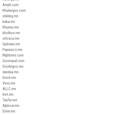
Amjilt.com
Khulangoo.com
shildeg.mn
kaka.mn
Khunnu.mn
kholboo.mn
oHzaza.mn
Updown.mn
Paparazzi.mn
Mgltimes.com
Goomaral.com
Goolingoo.mn
dandaa.mn
Emch.mn
Vevo.mn
ALLC.mn
Inet.mn
TaaTai.net
Ajliinzar.mn
Enter.mn