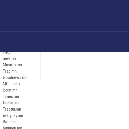
Och.mn
Erdenettoday.mn
Orloo.mn
zox.mn
Emneleg.mn
Эрх зүй
Ontslokh.mn
Assa.mn
info.mn
new.mn
Mminfo.mn
Tsag.mn
Goodnews.mn
MGL radio
Ipost.mn
Times.mn
tsahim.mn
Tsagtur.mn
everyday.mn
Bataar.mn
hurungu.mn