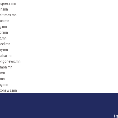
spress.mn
ch.mn
leltimes.mn
daa.mn
ag.mn
or.mn
k.mn
eel.mn
ay.mn
urhai.mn
ongonews.mn
imon.mn
.mn
.mn
ag.mn
tonews.mn
ren.mn
eene
dnews
gaar.mn
Нү