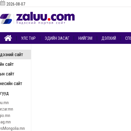
2026-08-07
УЛС ТӨР
ЭДИЙН ЗАСАГ
НИЙГЭМ
ДЭЛХИЙ
СП
дээний сайт
ийн сайт
ын сайт
несийн сайт
гууд
uu.mn
nezar.mn
gio.mn
sag.mn
sMongolia.mn