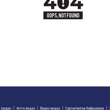
үр хуудас
Фото мэдээ
Видео мэдээ
Сурталчилгаа байршуулах