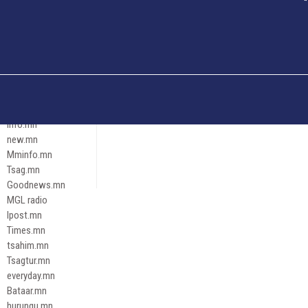
Och.mn
Erdenettoday.mn
Orloo.mn
zox.mn
Emneleg.mn
Эрх зүй
Ontslokh.mn
Assa.mn
info.mn
new.mn
Mminfo.mn
Tsag.mn
Goodnews.mn
MGL radio
Ipost.mn
Times.mn
tsahim.mn
Tsagtur.mn
everyday.mn
Bataar.mn
hurungu.mn