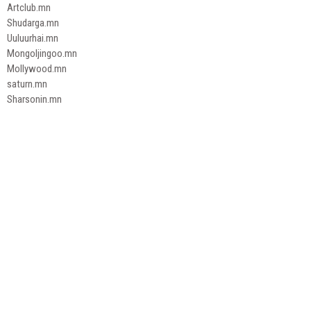
Artclub.mn
Shudarga.mn
Uuluurhai.mn
Mongoljingoo.mn
Mollywood.mn
saturn.mn
Sharsonin.mn