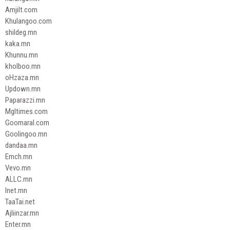
Amjilt.com
Khulangoo.com
shildeg.mn
kaka.mn
Khunnu.mn
kholboo.mn
oHzaza.mn
Updown.mn
Paparazzi.mn
Mgltimes.com
Goomaral.com
Goolingoo.mn
dandaa.mn
Emch.mn
Vevo.mn
ALLC.mn
Inet.mn
TaaTai.net
Ajliinzar.mn
Enter.mn