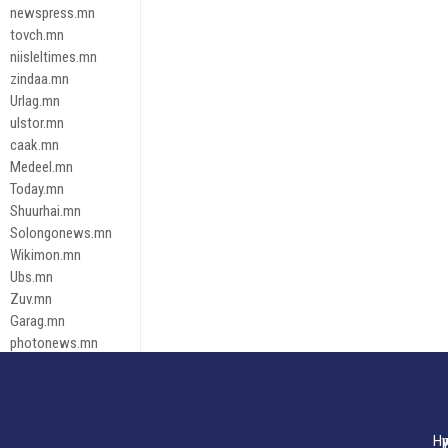
newspress.mn
tovch.mn
niisleltimes.mn
zindaa.mn
Urlag.mn
ulstor.mn
caak.mn
Medeel.mn
Today.mn
Shuurhai.mn
Solongonews.mn
Wikimon.mn
Ubs.mn
Zuv.mn
Garag.mn
photonews.mn
Duuren.mn
tugeene
leadnews
Tusgaar.mn
Нү