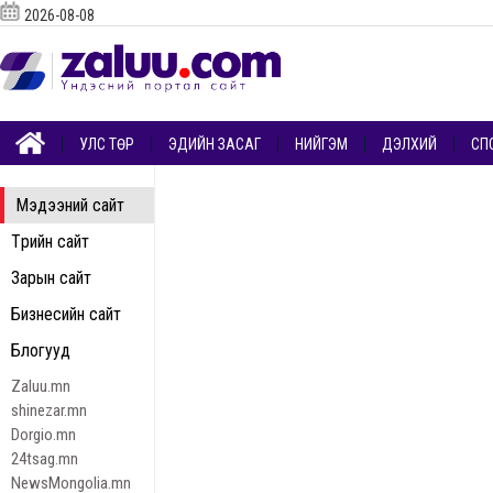
2026-08-08
УЛС ТӨР
ЭДИЙН ЗАСАГ
НИЙГЭМ
ДЭЛХИЙ
СП
Мэдээний сайт
Төрийн сайт
Зарын сайт
Бизнесийн сайт
Блогууд
Zaluu.mn
shinezar.mn
Dorgio.mn
24tsag.mn
NewsMongolia.mn