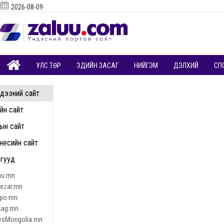
2026-08-09
УЛС ТӨР
ЭДИЙН ЗАСАГ
НИЙГЭМ
ДЭЛХИЙ
СП
дээний сайт
ийн сайт
ын сайт
несийн сайт
гууд
uu.mn
nezar.mn
gio.mn
sag.mn
sMongolia.mn