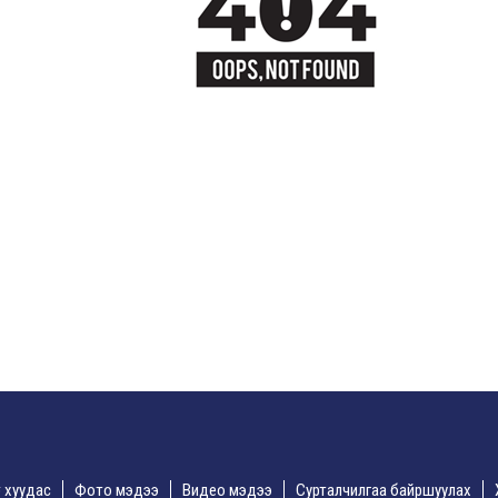
үр хуудас
Фото мэдээ
Видео мэдээ
Сурталчилгаа байршуулах