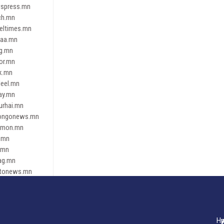
spress.mn
ch.mn
leltimes.mn
daa.mn
ag.mn
or.mn
k.mn
eel.mn
ay.mn
urhai.mn
ongonews.mn
imon.mn
.mn
.mn
ag.mn
tonews.mn
ren.mn
eene
dnews
gaar.mn
Нү