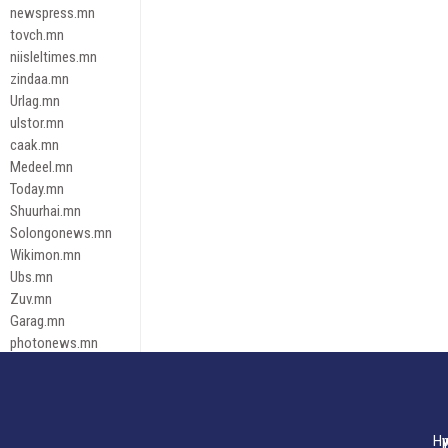
newspress.mn
tovch.mn
niisleltimes.mn
zindaa.mn
Urlag.mn
ulstor.mn
caak.mn
Medeel.mn
Today.mn
Shuurhai.mn
Solongonews.mn
Wikimon.mn
Ubs.mn
Zuv.mn
Garag.mn
photonews.mn
Duuren.mn
tugeene
leadnews
Tusgaar.mn
Нү