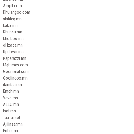
Amjilt.com
Khulangoo.com
shildeg.mn
kaka.mn
Khunnu.mn
kholboo.mn
oHzaza.mn
Updown.mn
Paparazzi.mn
Mgltimes.com
Goomaral.com
Goolingoo.mn
dandaa.mn
Emch.mn
Vevo.mn
ALLC.mn
Inet.mn
TaaTai.net
Ajliinzar.mn
Enter.mn