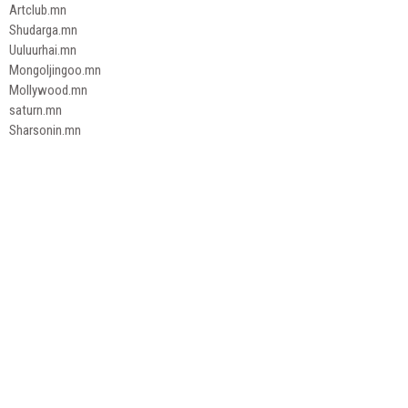
Artclub.mn
Shudarga.mn
Uuluurhai.mn
Mongoljingoo.mn
Mollywood.mn
saturn.mn
Sharsonin.mn