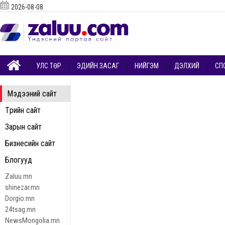
2026-08-08
УЛС ТӨР
ЭДИЙН ЗАСАГ
НИЙГЭМ
ДЭЛХИЙ
СП
Мэдээний сайт
Төрийн сайт
Зарын сайт
Бизнесийн сайт
Блогууд
Zaluu.mn
shinezar.mn
Dorgio.mn
24tsag.mn
NewsMongolia.mn