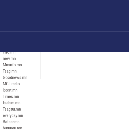
Och.mn
Erdenettoday.mn
Orloo.mn
zox.mn
Emneleg.mn
Эрх зүй
Ontslokh.mn
Assa.mn
info.mn
new.mn
Mminfo.mn
Tsag.mn
Goodnews.mn
MGL radio
Ipost.mn
Times.mn
tsahim.mn
Tsagtur.mn
everyday.mn
Bataar.mn
hurungu.mn