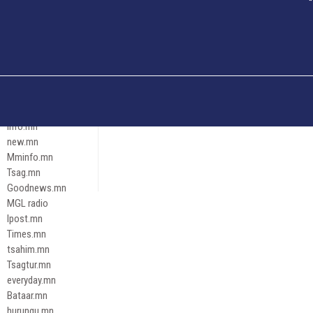
Och.mn
Erdenettoday.mn
Orloo.mn
zox.mn
Emneleg.mn
Эрх зүй
Ontslokh.mn
Assa.mn
info.mn
new.mn
Mminfo.mn
Tsag.mn
Goodnews.mn
MGL radio
Ipost.mn
Times.mn
tsahim.mn
Tsagtur.mn
everyday.mn
Bataar.mn
hurungu.mn