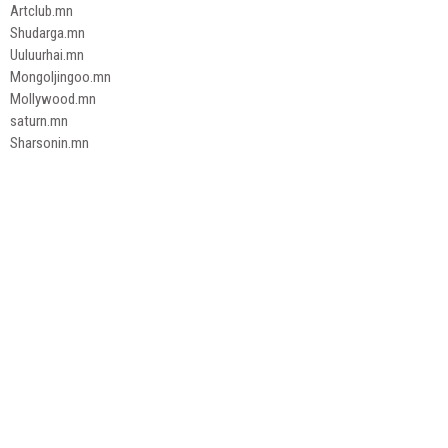
Artclub.mn
Shudarga.mn
Uuluurhai.mn
Mongoljingoo.mn
Mollywood.mn
saturn.mn
Sharsonin.mn