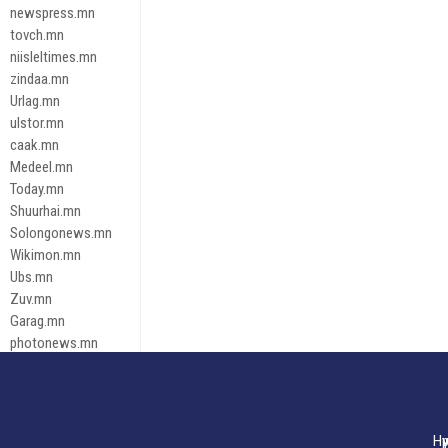
newspress.mn
tovch.mn
niisleltimes.mn
zindaa.mn
Urlag.mn
ulstor.mn
caak.mn
Medeel.mn
Today.mn
Shuurhai.mn
Solongonews.mn
Wikimon.mn
Ubs.mn
Zuv.mn
Garag.mn
photonews.mn
Duuren.mn
tugeene
leadnews
Tusgaar.mn
Нү