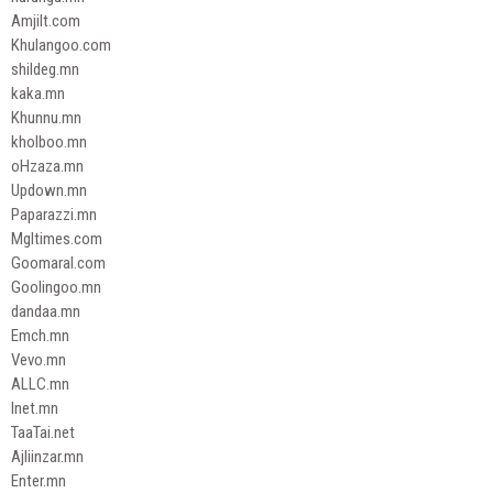
Amjilt.com
Khulangoo.com
shildeg.mn
kaka.mn
Khunnu.mn
kholboo.mn
oHzaza.mn
Updown.mn
Paparazzi.mn
Mgltimes.com
Goomaral.com
Goolingoo.mn
dandaa.mn
Emch.mn
Vevo.mn
ALLC.mn
Inet.mn
TaaTai.net
Ajliinzar.mn
Enter.mn