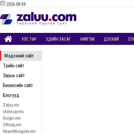
2026-08-09
УЛС ТӨР
ЭДИЙН ЗАСАГ
НИЙГЭМ
ДЭЛХИЙ
СП
Мэдээний сайт
Төрийн сайт
Зарын сайт
Бизнесийн сайт
Блогууд
Zaluu.mn
shinezar.mn
Dorgio.mn
24tsag.mn
NewsMongolia.mn