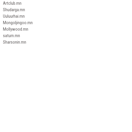
Artclub.mn
Shudarga.mn
Uuluurhai.mn
Mongoljingoo.mn
Mollywood.mn
saturn.mn
Sharsonin.mn