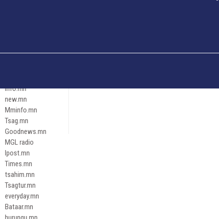
Och.mn
Erdenettoday.mn
Orloo.mn
zox.mn
Emneleg.mn
Эрх зүй
Ontslokh.mn
Assa.mn
info.mn
new.mn
Mminfo.mn
Tsag.mn
Goodnews.mn
MGL radio
Ipost.mn
Times.mn
tsahim.mn
Tsagtur.mn
everyday.mn
Bataar.mn
hurungu.mn