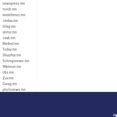
newspress.mn
tovch.mn
niisleltimes.mn
zindaa.mn
Urlag.mn
ulstor.mn
caak.mn
Medeel.mn
Today.mn
Shuurhai.mn
Solongonews.mn
Wikimon.mn
Ubs.mn
Zuv.mn
Garag.mn
photonews.mn
Duuren.mn
tugeene
leadnews
Tusgaar.mn
Нү