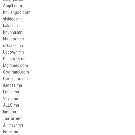
Amjilt.com
Khulangoo.com
shildeg.mn
kaka.mn
Khunnu.mn
kholboo.mn
oHzaza.mn
Updown.mn
Paparazzi.mn
Mgltimes.com
Goomaral.com
Goolingoo.mn
dandaa.mn
Emch.mn
Vevo.mn
ALLC.mn
Inet.mn
TaaTai.net
Ajliinzar.mn
Enter.mn