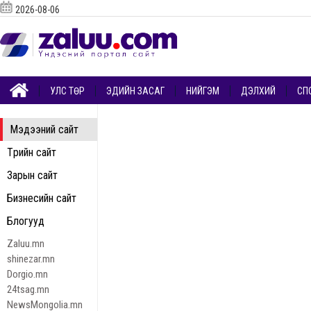
2026-08-06
УЛС ТӨР
ЭДИЙН ЗАСАГ
НИЙГЭМ
ДЭЛХИЙ
СП
Мэдээний сайт
Төрийн сайт
Зарын сайт
Бизнесийн сайт
Блогууд
Zaluu.mn
shinezar.mn
Dorgio.mn
24tsag.mn
NewsMongolia.mn