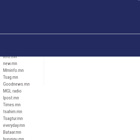
Och.mn
Erdenettoday.mn
Orloo.mn
zox.mn
Emneleg.mn
Эрх зүй
Ontslokh.mn
Assa.mn
info.mn
new.mn
Mminfo.mn
Tsag.mn
Goodnews.mn
MGL radio
Ipost.mn
Times.mn
tsahim.mn
Tsagtur.mn
everyday.mn
Bataar.mn
hurungu.mn