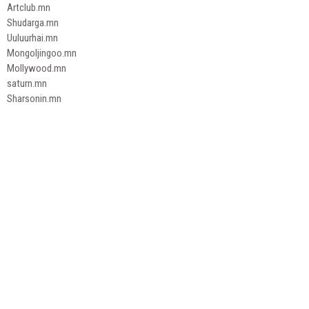
Artclub.mn
Shudarga.mn
Uuluurhai.mn
Mongoljingoo.mn
Mollywood.mn
saturn.mn
Sharsonin.mn