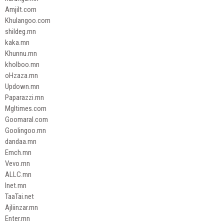
Amjilt.com
Khulangoo.com
shildeg.mn
kaka.mn
Khunnu.mn
kholboo.mn
oHzaza.mn
Updown.mn
Paparazzi.mn
Mgltimes.com
Goomaral.com
Goolingoo.mn
dandaa.mn
Emch.mn
Vevo.mn
ALLC.mn
Inet.mn
TaaTai.net
Ajliinzar.mn
Enter.mn