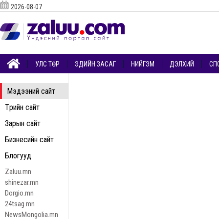
2026-08-07
УЛС ТӨР
ЭДИЙН ЗАСАГ
НИЙГЭМ
ДЭЛХИЙ
СП
Мэдээний сайт
Төрийн сайт
Зарын сайт
Бизнесийн сайт
Блогууд
Zaluu.mn
shinezar.mn
Dorgio.mn
24tsag.mn
NewsMongolia.mn