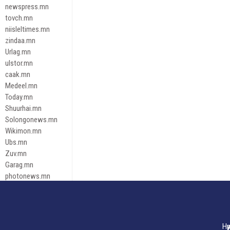
newspress.mn
tovch.mn
niisleltimes.mn
zindaa.mn
Urlag.mn
ulstor.mn
caak.mn
Medeel.mn
Today.mn
Shuurhai.mn
Solongonews.mn
Wikimon.mn
Ubs.mn
Zuv.mn
Garag.mn
photonews.mn
Duuren.mn
tugeene
leadnews
Tusgaar.mn
Нү