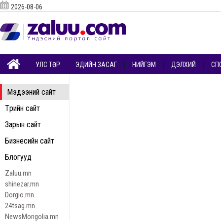
2026-08-06
УЛС ТӨР
ЭДИЙН ЗАСАГ
НИЙГЭМ
ДЭЛХИЙ
СП
Мэдээний сайт
Төрийн сайт
Зарын сайт
Бизнесийн сайт
Блогууд
Zaluu.mn
shinezar.mn
Dorgio.mn
24tsag.mn
NewsMongolia.mn