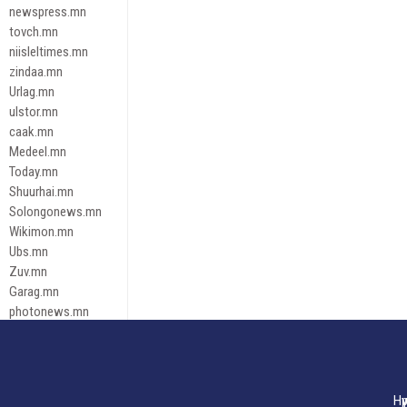
newspress.mn
tovch.mn
niisleltimes.mn
zindaa.mn
Urlag.mn
ulstor.mn
caak.mn
Medeel.mn
Today.mn
Shuurhai.mn
Solongonews.mn
Wikimon.mn
Ubs.mn
Zuv.mn
Garag.mn
photonews.mn
Duuren.mn
tugeene
leadnews
Tusgaar.mn
Нү