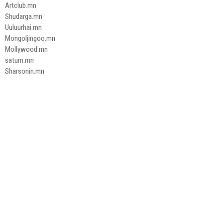
Artclub.mn
Shudarga.mn
Uuluurhai.mn
Mongoljingoo.mn
Mollywood.mn
saturn.mn
Sharsonin.mn