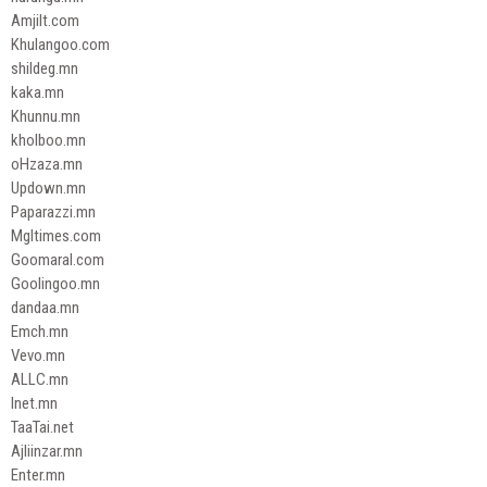
Amjilt.com
Khulangoo.com
shildeg.mn
kaka.mn
Khunnu.mn
kholboo.mn
oHzaza.mn
Updown.mn
Paparazzi.mn
Mgltimes.com
Goomaral.com
Goolingoo.mn
dandaa.mn
Emch.mn
Vevo.mn
ALLC.mn
Inet.mn
TaaTai.net
Ajliinzar.mn
Enter.mn