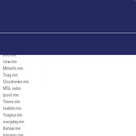
Och.mn
Erdenettoday.mn
Orloo.mn
zox.mn
Emneleg.mn
Эрх зүй
Ontslokh.mn
Assa.mn
info.mn
new.mn
Mminfo.mn
Tsag.mn
Goodnews.mn
MGL radio
Ipost.mn
Times.mn
tsahim.mn
Tsagtur.mn
everyday.mn
Bataar.mn
hurungu.mn