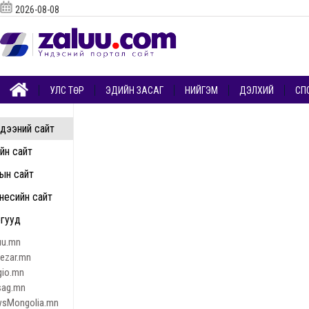
2026-08-08
УЛС ТӨР
ЭДИЙН ЗАСАГ
НИЙГЭМ
ДЭЛХИЙ
СП
дээний сайт
ийн сайт
ын сайт
несийн сайт
гууд
uu.mn
nezar.mn
gio.mn
sag.mn
sMongolia.mn