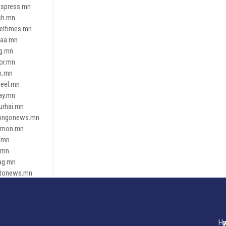
spress.mn
ch.mn
leltimes.mn
daa.mn
ag.mn
or.mn
k.mn
eel.mn
ay.mn
urhai.mn
ongonews.mn
imon.mn
.mn
.mn
ag.mn
tonews.mn
ren.mn
eene
dnews
gaar.mn
Нү