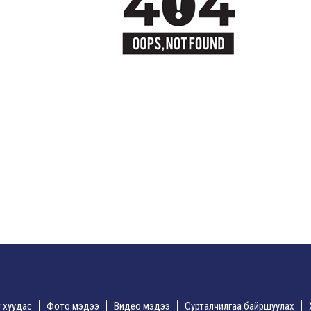
үр хуудас
Фото мэдээ
Видео мэдээ
Сурталчилгаа байршуулах