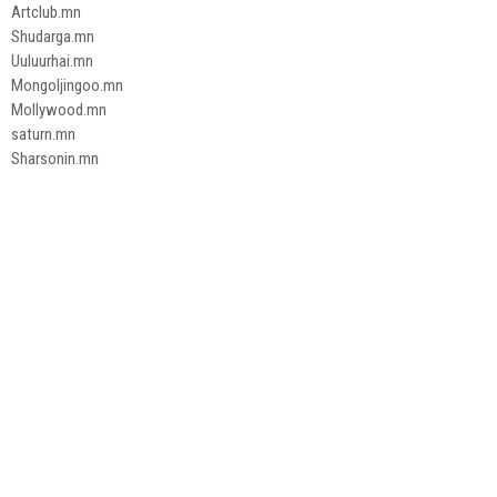
Artclub.mn
Shudarga.mn
Uuluurhai.mn
Mongoljingoo.mn
Mollywood.mn
saturn.mn
Sharsonin.mn