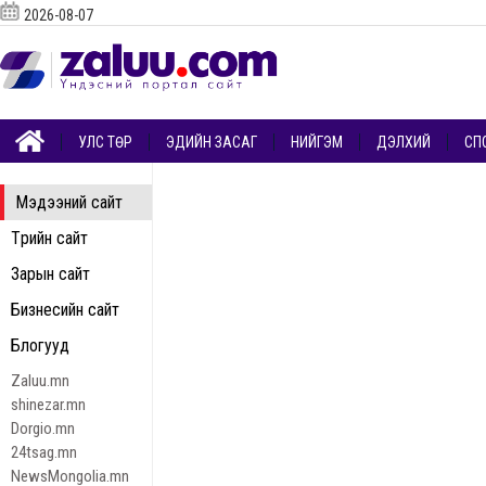
2026-08-07
УЛС ТӨР
ЭДИЙН ЗАСАГ
НИЙГЭМ
ДЭЛХИЙ
СП
Мэдээний сайт
Төрийн сайт
Зарын сайт
Бизнесийн сайт
Блогууд
Zaluu.mn
shinezar.mn
Dorgio.mn
24tsag.mn
NewsMongolia.mn