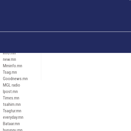
Och.mn
Erdenettoday.mn
Orloo.mn
zox.mn
Emneleg.mn
Эрх зүй
Ontslokh.mn
Assa.mn
info.mn
new.mn
Mminfo.mn
Tsag.mn
Goodnews.mn
MGL radio
Ipost.mn
Times.mn
tsahim.mn
Tsagtur.mn
everyday.mn
Bataar.mn
hurungu.mn