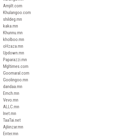
Amjilt.com
Khulangoo.com
shildeg.mn
kaka.mn
Khunnu.mn
kholboo.mn
oHzaza.mn
Updown.mn
Paparazzi.mn
Mgltimes.com
Goomaral.com
Goolingoo.mn
dandaa.mn
Emch.mn
Vevo.mn
ALLC.mn
Inet.mn
TaaTai.net
Ajliinzar.mn
Enter.mn