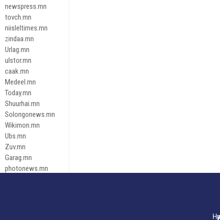
newspress.mn
tovch.mn
niisleltimes.mn
zindaa.mn
Urlag.mn
ulstor.mn
caak.mn
Medeel.mn
Today.mn
Shuurhai.mn
Solongonews.mn
Wikimon.mn
Ubs.mn
Zuv.mn
Garag.mn
photonews.mn
Duuren.mn
tugeene
leadnews
Tusgaar.mn
Нү