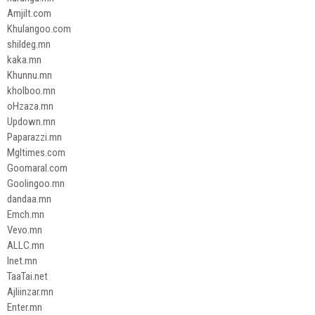
Amjilt.com
Khulangoo.com
shildeg.mn
kaka.mn
Khunnu.mn
kholboo.mn
oHzaza.mn
Updown.mn
Paparazzi.mn
Mgltimes.com
Goomaral.com
Goolingoo.mn
dandaa.mn
Emch.mn
Vevo.mn
ALLC.mn
Inet.mn
TaaTai.net
Ajliinzar.mn
Enter.mn