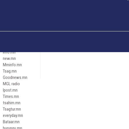
Och.mn
Erdenettoday.mn
Orloo.mn
zox.mn
Emneleg.mn
Эрх зүй
Ontslokh.mn
Assa.mn
info.mn
new.mn
Mminfo.mn
Tsag.mn
Goodnews.mn
MGL radio
Ipost.mn
Times.mn
tsahim.mn
Tsagtur.mn
everyday.mn
Bataar.mn
hurungu.mn