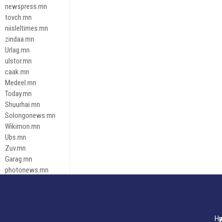
newspress.mn
tovch.mn
niisleltimes.mn
zindaa.mn
Urlag.mn
ulstor.mn
caak.mn
Medeel.mn
Today.mn
Shuurhai.mn
Solongonews.mn
Wikimon.mn
Ubs.mn
Zuv.mn
Garag.mn
photonews.mn
Duuren.mn
tugeene
leadnews
Tusgaar.mn
Нү