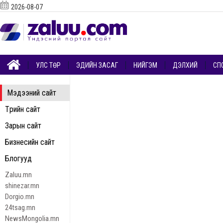
2026-08-07
УЛС ТӨР
ЭДИЙН ЗАСАГ
НИЙГЭМ
ДЭЛХИЙ
СП
Мэдээний сайт
Төрийн сайт
Зарын сайт
Бизнесийн сайт
Блогууд
Zaluu.mn
shinezar.mn
Dorgio.mn
24tsag.mn
NewsMongolia.mn