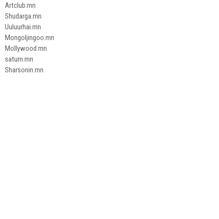
Artclub.mn
Shudarga.mn
Uuluurhai.mn
Mongoljingoo.mn
Mollywood.mn
saturn.mn
Sharsonin.mn