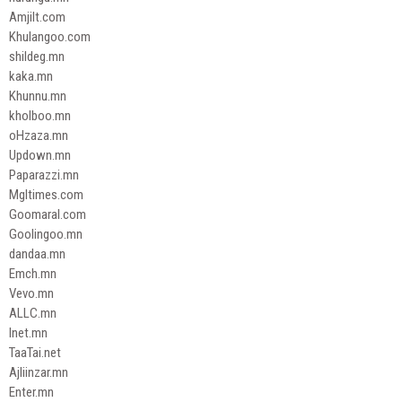
Amjilt.com
Khulangoo.com
shildeg.mn
kaka.mn
Khunnu.mn
kholboo.mn
oHzaza.mn
Updown.mn
Paparazzi.mn
Mgltimes.com
Goomaral.com
Goolingoo.mn
dandaa.mn
Emch.mn
Vevo.mn
ALLC.mn
Inet.mn
TaaTai.net
Ajliinzar.mn
Enter.mn