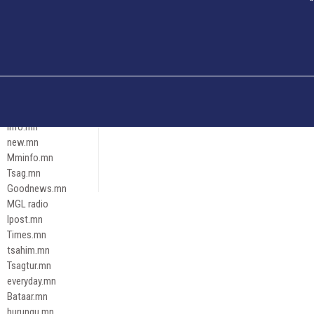
Och.mn
Erdenettoday.mn
Orloo.mn
zox.mn
Emneleg.mn
Эрх зүй
Ontslokh.mn
Assa.mn
info.mn
new.mn
Mminfo.mn
Tsag.mn
Goodnews.mn
MGL radio
Ipost.mn
Times.mn
tsahim.mn
Tsagtur.mn
everyday.mn
Bataar.mn
hurungu.mn