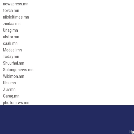
newspress.mn
tovch.mn
niisleltimes.mn
zindaa.mn
Urlag.mn
ulstor.mn
caak.mn
Medeel.mn
Today.mn
Shuurhai.mn
Solongonews.mn
Wikimon.mn
Ubs.mn
Zuv.mn
Garag.mn
photonews.mn
Duuren.mn
tugeene
leadnews
Tusgaar.mn
Нү