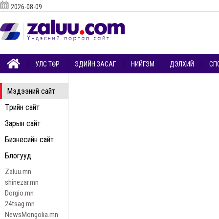
2026-08-09
УЛС ТӨР
ЭДИЙН ЗАСАГ
НИЙГЭМ
ДЭЛХИЙ
СП
Мэдээний сайт
Төрийн сайт
Зарын сайт
Бизнесийн сайт
Блогууд
Zaluu.mn
shinezar.mn
Dorgio.mn
24tsag.mn
NewsMongolia.mn