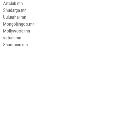
Artclub.mn
Shudarga.mn
Uuluurhai.mn
Mongoljingoo.mn
Mollywood.mn
saturn.mn
Sharsonin.mn