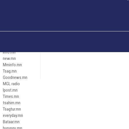
Och.mn
Erdenettoday.mn
Orloo.mn
zox.mn
Emneleg.mn
Эрх зүй
Ontslokh.mn
Assa.mn
info.mn
new.mn
Mminfo.mn
Tsag.mn
Goodnews.mn
MGL radio
Ipost.mn
Times.mn
tsahim.mn
Tsagtur.mn
everyday.mn
Bataar.mn
hurungu.mn