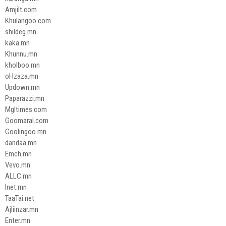
Amjilt.com
Khulangoo.com
shildeg.mn
kaka.mn
Khunnu.mn
kholboo.mn
oHzaza.mn
Updown.mn
Paparazzi.mn
Mgltimes.com
Goomaral.com
Goolingoo.mn
dandaa.mn
Emch.mn
Vevo.mn
ALLC.mn
Inet.mn
TaaTai.net
Ajliinzar.mn
Enter.mn