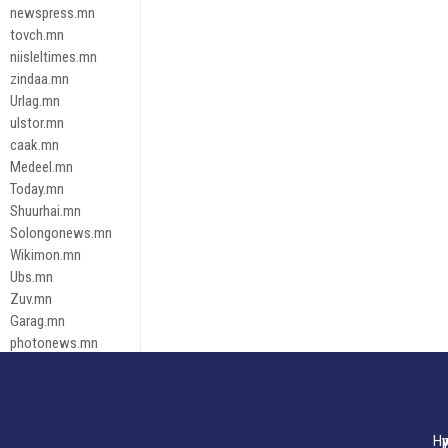
newspress.mn
tovch.mn
niisleltimes.mn
zindaa.mn
Urlag.mn
ulstor.mn
caak.mn
Medeel.mn
Today.mn
Shuurhai.mn
Solongonews.mn
Wikimon.mn
Ubs.mn
Zuv.mn
Garag.mn
photonews.mn
Duuren.mn
tugeene
leadnews
Tusgaar.mn
Нү