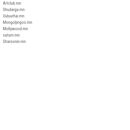
Artclub.mn
Shudarga.mn
Uuluurhai.mn
Mongoljingoo.mn
Mollywood.mn
saturn.mn
Sharsonin.mn