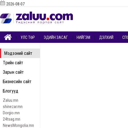
2026-08-07
УЛС ТӨР
ЭДИЙН ЗАСАГ
НИЙГЭМ
ДЭЛХИЙ
СП
Мэдээний сайт
Төрийн сайт
Зарын сайт
Бизнесийн сайт
Блогууд
Zaluu.mn
shinezar.mn
Dorgio.mn
24tsag.mn
NewsMongolia.mn