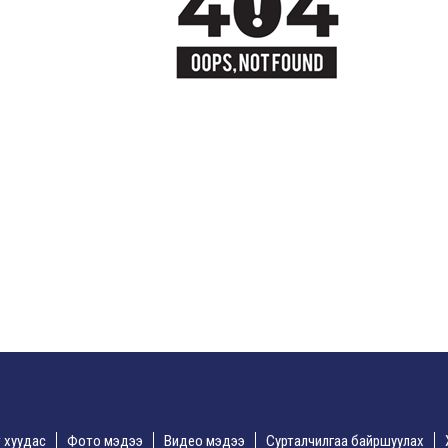
үр хуудас
Фото мэдээ
Видео мэдээ
Сурталчилгаа байршуулах