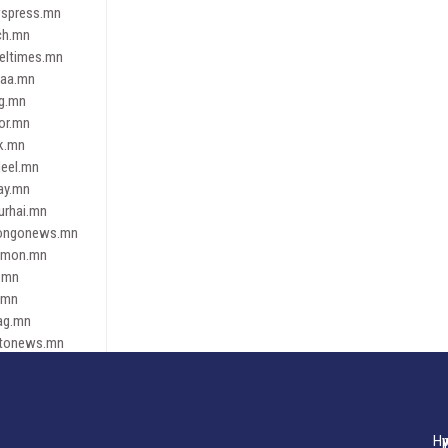
spress.mn
ch.mn
leltimes.mn
daa.mn
ag.mn
or.mn
k.mn
eel.mn
ay.mn
urhai.mn
ongonews.mn
imon.mn
.mn
.mn
ag.mn
tonews.mn
ren.mn
eene
dnews
gaar.mn
Нү