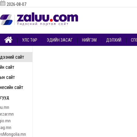
2026-08-07
УЛС ТӨР
ЭДИЙН ЗАСАГ
НИЙГЭМ
ДЭЛХИЙ
СП
дээний сайт
ийн сайт
ын сайт
несийн сайт
гууд
uu.mn
nezar.mn
gio.mn
sag.mn
sMongolia.mn