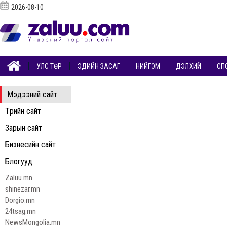
2026-08-10
УЛС ТӨР
ЭДИЙН ЗАСАГ
НИЙГЭМ
ДЭЛХИЙ
СП
Мэдээний сайт
Төрийн сайт
Зарын сайт
Бизнесийн сайт
Блогууд
Zaluu.mn
shinezar.mn
Dorgio.mn
24tsag.mn
NewsMongolia.mn