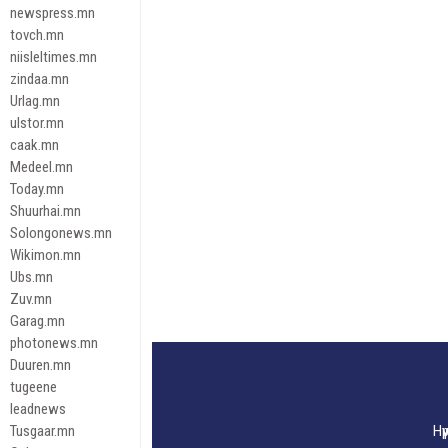
newspress.mn
tovch.mn
niisleltimes.mn
zindaa.mn
Urlag.mn
ulstor.mn
caak.mn
Medeel.mn
Today.mn
Shuurhai.mn
Solongonews.mn
Wikimon.mn
Ubs.mn
Zuv.mn
Garag.mn
photonews.mn
Duuren.mn
tugeene
leadnews
Tusgaar.mn
Нү