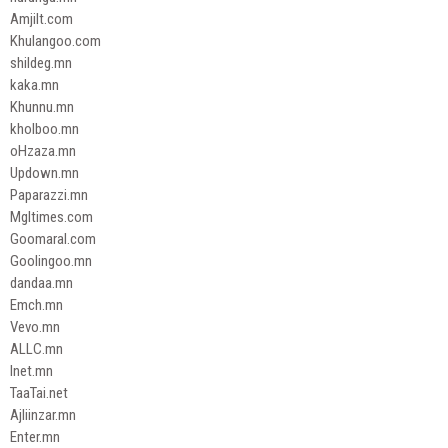
Amjilt.com
Khulangoo.com
shildeg.mn
kaka.mn
Khunnu.mn
kholboo.mn
oHzaza.mn
Updown.mn
Paparazzi.mn
Mgltimes.com
Goomaral.com
Goolingoo.mn
dandaa.mn
Emch.mn
Vevo.mn
ALLC.mn
Inet.mn
TaaTai.net
Ajliinzar.mn
Enter.mn