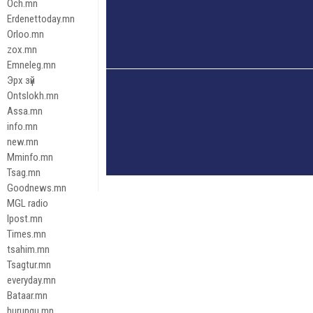
Och.mn
Erdenettoday.mn
Orloo.mn
zox.mn
Emneleg.mn
Эрх зүй
Ontslokh.mn
Assa.mn
info.mn
new.mn
Mminfo.mn
Tsag.mn
Goodnews.mn
MGL radio
Ipost.mn
Times.mn
tsahim.mn
Tsagtur.mn
everyday.mn
Bataar.mn
hurungu.mn