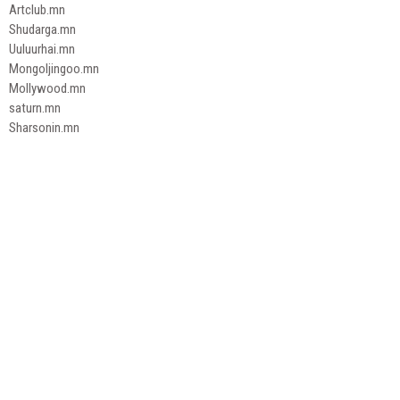
Artclub.mn
Shudarga.mn
Uuluurhai.mn
Mongoljingoo.mn
Mollywood.mn
saturn.mn
Sharsonin.mn