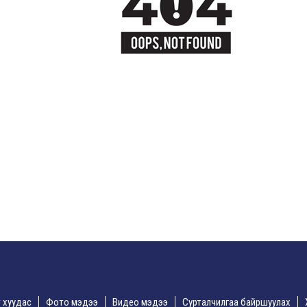
үр хуудас
Фото мэдээ
Видео мэдээ
Сурталчилгаа байршуулах