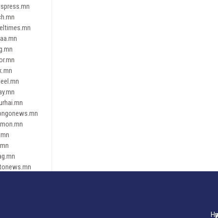
spress.mn
ch.mn
leltimes.mn
daa.mn
ag.mn
or.mn
k.mn
eel.mn
ay.mn
urhai.mn
ongonews.mn
imon.mn
.mn
.mn
ag.mn
tonews.mn
ren.mn
eene
dnews
gaar.mn
Нү