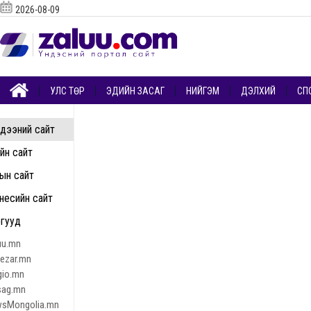
2026-08-09
УЛС ТӨР
ЭДИЙН ЗАСАГ
НИЙГЭМ
ДЭЛХИЙ
СП
дээний сайт
ийн сайт
ын сайт
несийн сайт
гууд
uu.mn
nezar.mn
gio.mn
sag.mn
sMongolia.mn