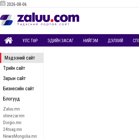
2026-08-06
УЛС ТӨР
ЭДИЙН ЗАСАГ
НИЙГЭМ
ДЭЛХИЙ
СП
Мэдээний сайт
Төрийн сайт
Зарын сайт
Бизнесийн сайт
Блогууд
Zaluu.mn
shinezar.mn
Dorgio.mn
24tsag.mn
NewsMongolia.mn