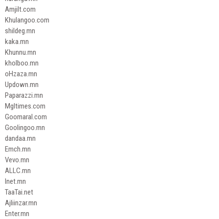
Amjilt.com
Khulangoo.com
shildeg.mn
kaka.mn
Khunnu.mn
kholboo.mn
oHzaza.mn
Updown.mn
Paparazzi.mn
Mgltimes.com
Goomaral.com
Goolingoo.mn
dandaa.mn
Emch.mn
Vevo.mn
ALLC.mn
Inet.mn
TaaTai.net
Ajliinzar.mn
Enter.mn