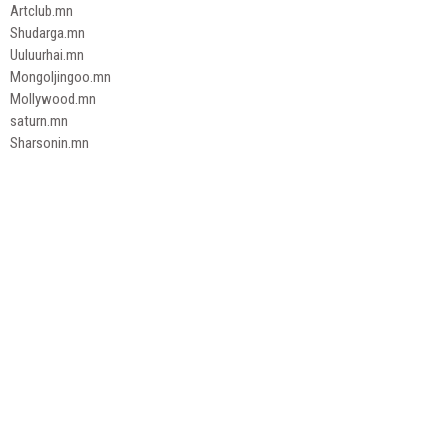
Artclub.mn
Shudarga.mn
Uuluurhai.mn
Mongoljingoo.mn
Mollywood.mn
saturn.mn
Sharsonin.mn