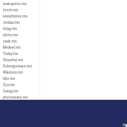
newspress.mn
tovch.mn
niisleltimes.mn
zindaa.mn
Urlag.mn
ulstor.mn
caak.mn
Medeel.mn
Today.mn
Shuurhai.mn
Solongonews.mn
Wikimon.mn
Ubs.mn
Zuv.mn
Garag.mn
photonews.mn
Duuren.mn
tugeene
leadnews
Tusgaar.mn
Нү