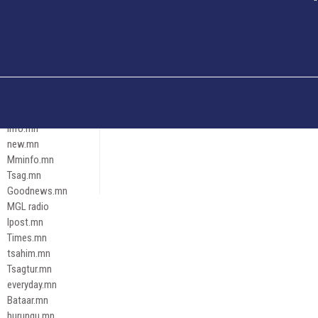
Och.mn
Erdenettoday.mn
Orloo.mn
zox.mn
Emneleg.mn
Эрх зүй
Ontslokh.mn
Assa.mn
info.mn
new.mn
Mminfo.mn
Tsag.mn
Goodnews.mn
MGL radio
Ipost.mn
Times.mn
tsahim.mn
Tsagtur.mn
everyday.mn
Bataar.mn
hurungu.mn