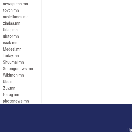
newspress.mn
tovch.mn
niisleltimes.mn
zindaa.mn
Urlag.mn
ulstor.mn
caak.mn
Medeel.mn
Today.mn
Shuurhai.mn
Solongonews.mn
Wikimon.mn
Ubs.mn
Zuv.mn
Garag.mn
photonews.mn
Duuren.mn
tugeene
leadnews
Tusgaar.mn
Нү