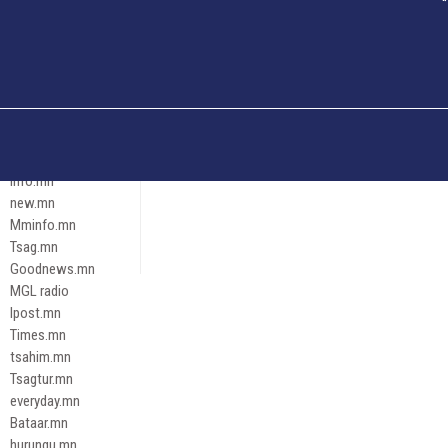
Och.mn
Erdenettoday.mn
Orloo.mn
zox.mn
Emneleg.mn
Эрх зүй
Ontslokh.mn
Assa.mn
info.mn
new.mn
Mminfo.mn
Tsag.mn
Goodnews.mn
MGL radio
Ipost.mn
Times.mn
tsahim.mn
Tsagtur.mn
everyday.mn
Bataar.mn
hurungu.mn