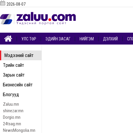
2026-08-07
УЛС ТӨР
ЭДИЙН ЗАСАГ
НИЙГЭМ
ДЭЛХИЙ
СП
Мэдээний сайт
Төрийн сайт
Зарын сайт
Бизнесийн сайт
Блогууд
Zaluu.mn
shinezar.mn
Dorgio.mn
24tsag.mn
NewsMongolia.mn