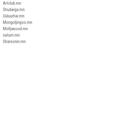
Artclub.mn
Shudarga.mn
Uuluurhai.mn
Mongoljingoo.mn
Mollywood.mn
saturn.mn
Sharsonin.mn