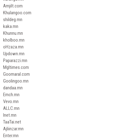
Amjilt.com
Khulangoo.com
shildeg.mn
kaka.mn
Khunnu.mn
kholboo.mn
oHzaza.mn
Updown.mn
Paparazzi.mn
Mgltimes.com
Goomaral.com
Goolingoo.mn
dandaa.mn
Emch.mn
Vevo.mn
ALLC.mn
Inet.mn
TaaTai.net
Ajliinzar.mn
Enter.mn