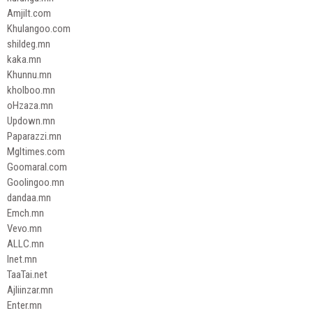
Amjilt.com
Khulangoo.com
shildeg.mn
kaka.mn
Khunnu.mn
kholboo.mn
oHzaza.mn
Updown.mn
Paparazzi.mn
Mgltimes.com
Goomaral.com
Goolingoo.mn
dandaa.mn
Emch.mn
Vevo.mn
ALLC.mn
Inet.mn
TaaTai.net
Ajliinzar.mn
Enter.mn