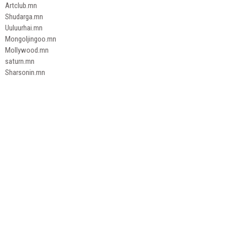
Artclub.mn
Shudarga.mn
Uuluurhai.mn
Mongoljingoo.mn
Mollywood.mn
saturn.mn
Sharsonin.mn