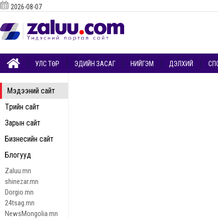
2026-08-07
УЛС ТӨР
ЭДИЙН ЗАСАГ
НИЙГЭМ
ДЭЛХИЙ
СП
Мэдээний сайт
Төрийн сайт
Зарын сайт
Бизнесийн сайт
Блогууд
Zaluu.mn
shinezar.mn
Dorgio.mn
24tsag.mn
NewsMongolia.mn