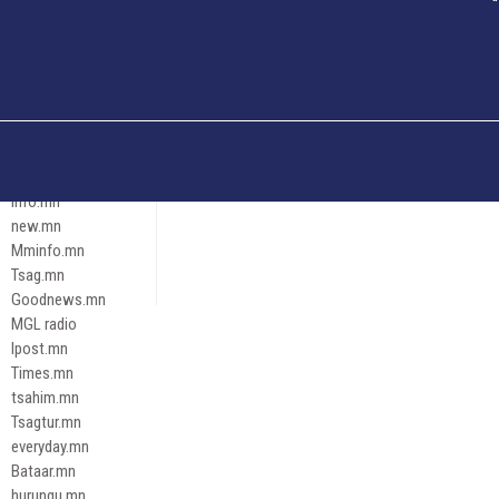
Och.mn
Erdenettoday.mn
Orloo.mn
zox.mn
Emneleg.mn
Эрх зүй
Ontslokh.mn
Assa.mn
info.mn
new.mn
Mminfo.mn
Tsag.mn
Goodnews.mn
MGL radio
Ipost.mn
Times.mn
tsahim.mn
Tsagtur.mn
everyday.mn
Bataar.mn
hurungu.mn