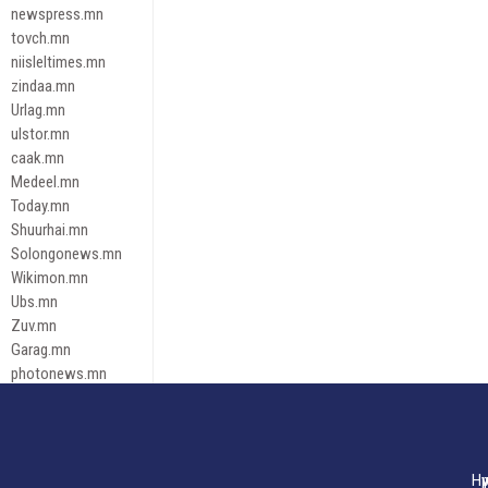
newspress.mn
tovch.mn
niisleltimes.mn
zindaa.mn
Urlag.mn
ulstor.mn
caak.mn
Medeel.mn
Today.mn
Shuurhai.mn
Solongonews.mn
Wikimon.mn
Ubs.mn
Zuv.mn
Garag.mn
photonews.mn
Duuren.mn
tugeene
leadnews
Tusgaar.mn
Нү