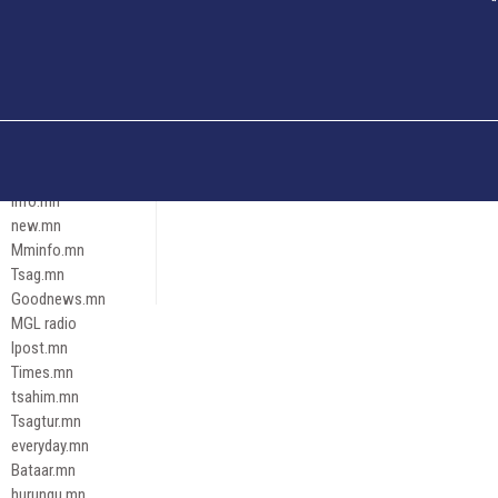
Och.mn
Erdenettoday.mn
Orloo.mn
zox.mn
Emneleg.mn
Эрх зүй
Ontslokh.mn
Assa.mn
info.mn
new.mn
Mminfo.mn
Tsag.mn
Goodnews.mn
MGL radio
Ipost.mn
Times.mn
tsahim.mn
Tsagtur.mn
everyday.mn
Bataar.mn
hurungu.mn