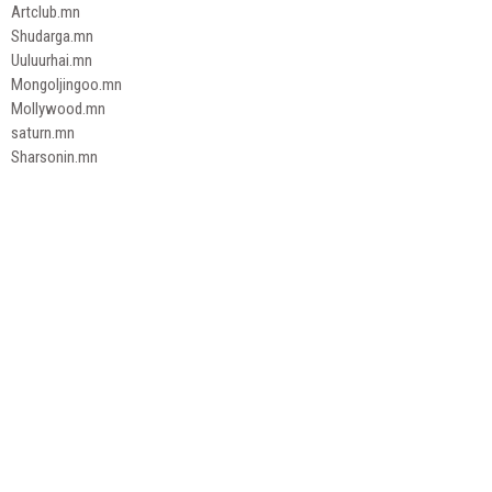
Artclub.mn
Shudarga.mn
Uuluurhai.mn
Mongoljingoo.mn
Mollywood.mn
saturn.mn
Sharsonin.mn