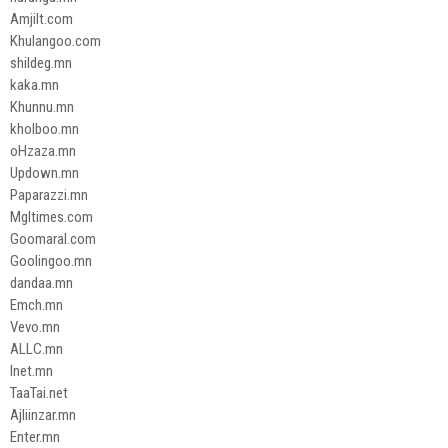
Amjilt.com
Khulangoo.com
shildeg.mn
kaka.mn
Khunnu.mn
kholboo.mn
oHzaza.mn
Updown.mn
Paparazzi.mn
Mgltimes.com
Goomaral.com
Goolingoo.mn
dandaa.mn
Emch.mn
Vevo.mn
ALLC.mn
Inet.mn
TaaTai.net
Ajliinzar.mn
Enter.mn