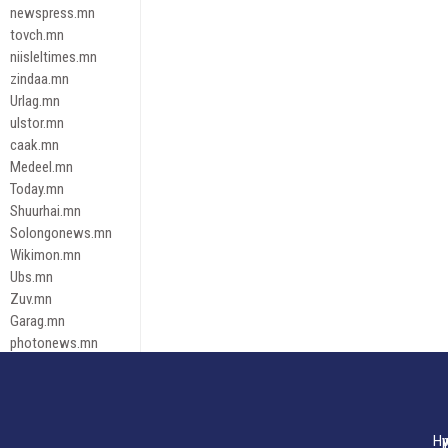
newspress.mn
tovch.mn
niisleltimes.mn
zindaa.mn
Urlag.mn
ulstor.mn
caak.mn
Medeel.mn
Today.mn
Shuurhai.mn
Solongonews.mn
Wikimon.mn
Ubs.mn
Zuv.mn
Garag.mn
photonews.mn
Duuren.mn
tugeene
leadnews
Tusgaar.mn
Нү