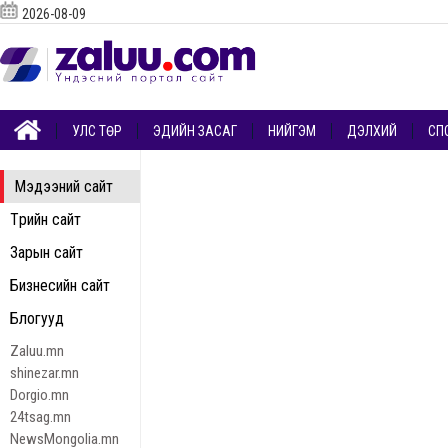
2026-08-09
УЛС ТӨР
ЭДИЙН ЗАСАГ
НИЙГЭМ
ДЭЛХИЙ
СП
Мэдээний сайт
Төрийн сайт
Зарын сайт
Бизнесийн сайт
Блогууд
Zaluu.mn
shinezar.mn
Dorgio.mn
24tsag.mn
NewsMongolia.mn