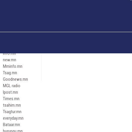
Och.mn
Erdenettoday.mn
Orloo.mn
zox.mn
Emneleg.mn
Эрх зүй
Ontslokh.mn
Assa.mn
info.mn
new.mn
Mminfo.mn
Tsag.mn
Goodnews.mn
MGL radio
Ipost.mn
Times.mn
tsahim.mn
Tsagtur.mn
everyday.mn
Bataar.mn
hurungu.mn