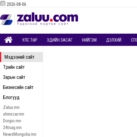
2026-08-06
УЛС ТӨР
ЭДИЙН ЗАСАГ
НИЙГЭМ
ДЭЛХИЙ
СП
Мэдээний сайт
Төрийн сайт
Зарын сайт
Бизнесийн сайт
Блогууд
Zaluu.mn
shinezar.mn
Dorgio.mn
24tsag.mn
NewsMongolia.mn