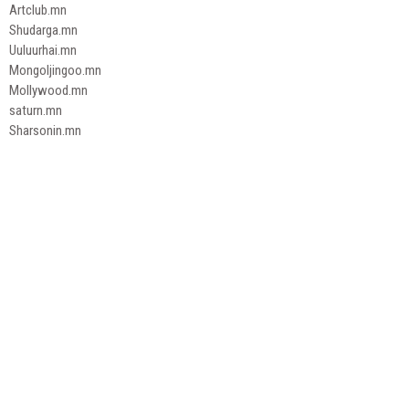
Artclub.mn
Shudarga.mn
Uuluurhai.mn
Mongoljingoo.mn
Mollywood.mn
saturn.mn
Sharsonin.mn