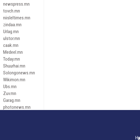
newspress.mn
tovch.mn
niisleltimes.mn
zindaa.mn
Urlag.mn
ulstor.mn
caak.mn
Medeel.mn
Today.mn
Shuurhai.mn
Solongonews.mn
Wikimon.mn
Ubs.mn
Zuv.mn
Garag.mn
photonews.mn
Duuren.mn
tugeene
leadnews
Tusgaar.mn
Нү