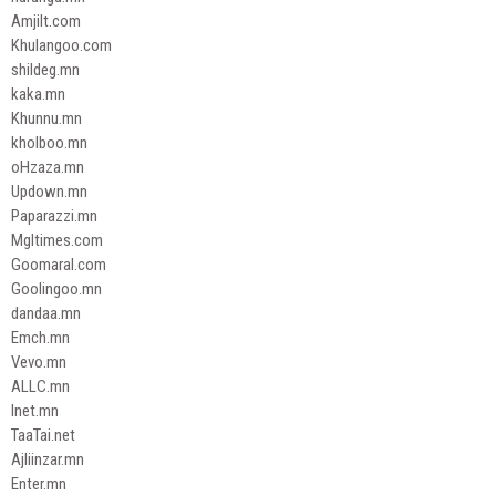
Amjilt.com
Khulangoo.com
shildeg.mn
kaka.mn
Khunnu.mn
kholboo.mn
oHzaza.mn
Updown.mn
Paparazzi.mn
Mgltimes.com
Goomaral.com
Goolingoo.mn
dandaa.mn
Emch.mn
Vevo.mn
ALLC.mn
Inet.mn
TaaTai.net
Ajliinzar.mn
Enter.mn