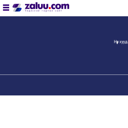
Нүүр хуу