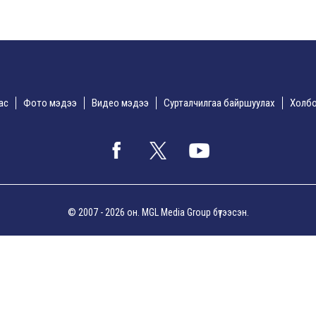
дас
Фото мэдээ
Видео мэдээ
Сурталчилгаа байршуулах
Холбо
© 2007 - 2026 он. MGL Media Group бүтээсэн.