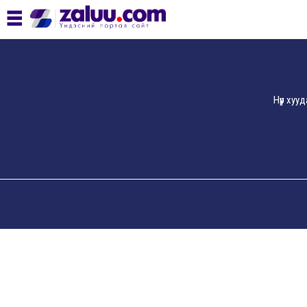
Нүүр хуу