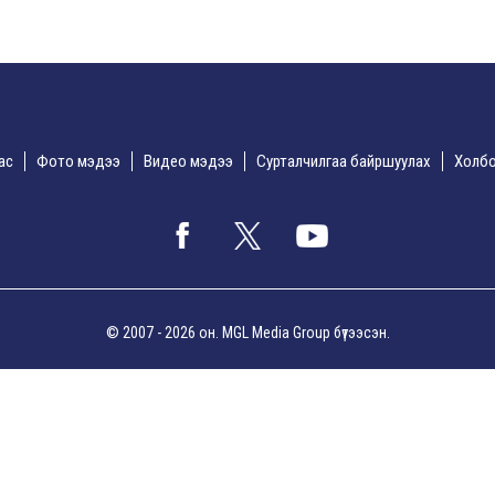
дас
Фото мэдээ
Видео мэдээ
Сурталчилгаа байршуулах
Холбо
© 2007 - 2026 он. MGL Media Group бүтээсэн.