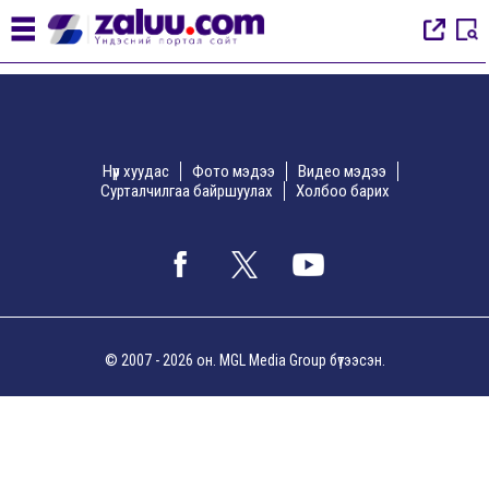
Нүүр хуудас
Фото мэдээ
Видео мэдээ
Сурталчилгаа байршуулах
Холбоо барих
© 2007 - 2026 он. MGL Media Group бүтээсэн.