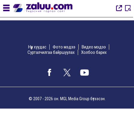
Нүүр хуудас
Фото мэдээ
Видео мэдээ
Сурталчилгаа байршуулах
Холбоо барих
© 2007 - 2026 он. MGL Media Group бүтээсэн.