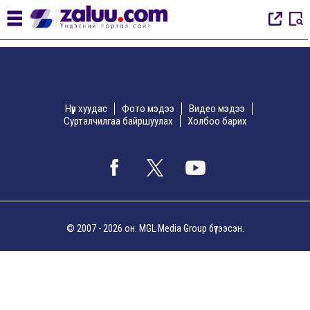
Нүүр хуудас
Фото мэдээ
Видео мэдээ
Сурталчилгаа байршуулах
Холбоо барих
© 2007 - 2026 он. MGL Media Group бүтээсэн.