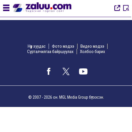
Нүүр хуудас
Фото мэдээ
Видео мэдээ
Сурталчилгаа байршуулах
Холбоо барих
© 2007 - 2026 он. MGL Media Group бүтээсэн.