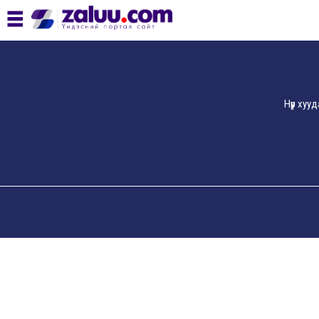
Нүүр хуу