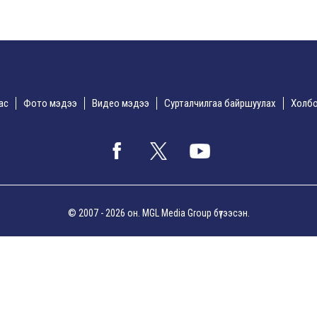
дас
Фото мэдээ
Видео мэдээ
Сурталчилгаа байршуулах
Холбо
© 2007 - 2026 он. MGL Media Group бүтээсэн.